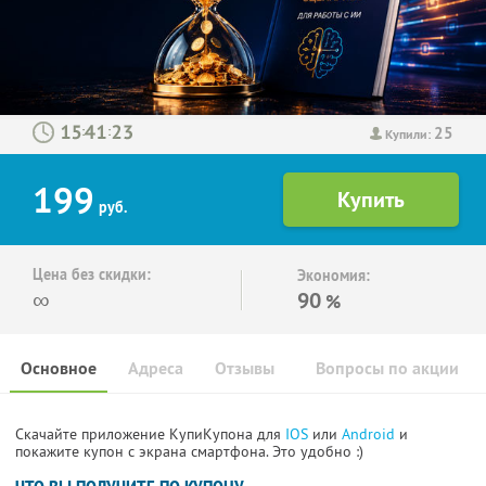
25
:
:
Купили:
199
руб.
Цена без скидки:
Экономия:
∞
90
%
Основное
Адреса
Отзывы
Вопросы по акции
Скачайте приложение КупиКупона для
IOS
или
Android
и
покажите купон с экрана смартфона. Это удобно :)