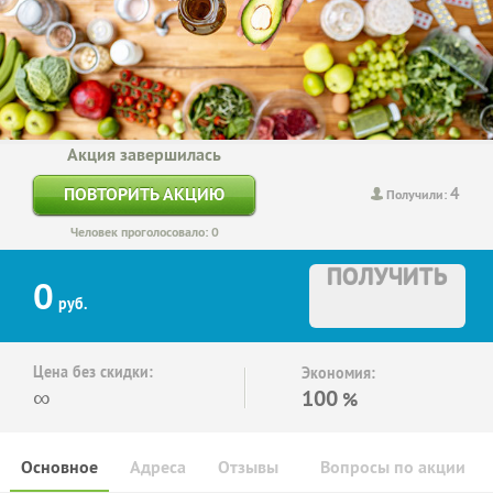
Акция завершилась
4
ПОВТОРИТЬ АКЦИЮ
Получили:
Человек проголосовало: 0
ПОЛУЧИТЬ
0
руб.
Цена без скидки:
Экономия:
∞
100
%
Основное
Адреса
Отзывы
Вопросы по акции