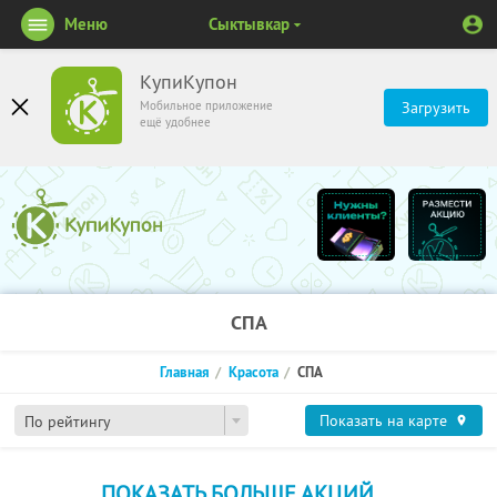
Меню
Сыктывкар
КупиКупон
Мобильное приложение
Загрузить
ещё удобнее
СПА
Главная
Красота
СПА
Показать на карте
По рейтингу
ПОКАЗАТЬ БОЛЬШЕ АКЦИЙ