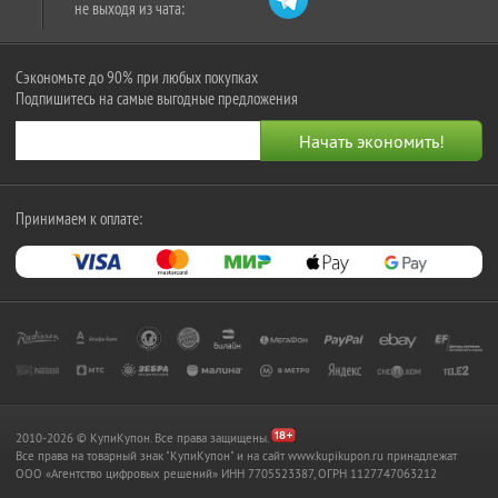
не выходя из чата:
Сэкономьте до 90% при любых покупках
Подпишитесь на самые выгодные предложения
Принимаем к оплате:
2010-2026 © КупиКупон. Все права защищены.
Все права на товарный знак "КупиКупон" и на сайт www.kupikupon.ru принадлежат
OOO «Агентство цифровых решений» ИНН 7705523387, ОГРН 1127747063212