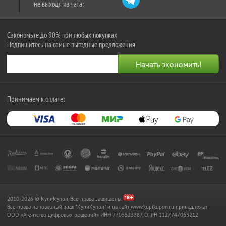
не выходя из чата:
Сэкономьте до 90% при любых покупках
Подпишитесь на самые выгодные предложения
Принимаем к оплате:
2010-2026 © КупиКупон. Все права защищены.
Все права на товарный знак "КупиКупон" и на сайт www.kupikupon.ru принадлежат
OOO «Агентство цифровых решений» ИНН 7705523387, ОГРН 1127747063212