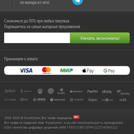
не выходя из чата:
Сэкономьте до 90% при любых покупках
Подпишитесь на самые выгодные предложения
Принимаем к оплате:
2010-2026 © КупиКупон. Все права защищены.
Все права на товарный знак "КупиКупон" и на сайт www.kupikupon.ru принадлежат
OOO «Агентство цифровых решений» ИНН 7705523387, ОГРН 1127747063212