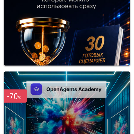
-70
%