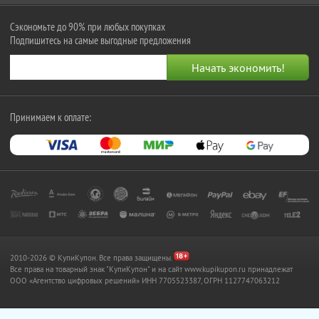
Сэкономьте до 90% при любых покупках
Подпишитесь на самые выгодные предложения
Принимаем к оплате:
2010-2026 © КупиКупон. Все права защищены.
Все права на товарный знак "КупиКупон" и на сайт www.kupikupon.ru принадлежат
OOO «Агентство цифровых решений» ИНН 7705523387, ОГРН 1127747063212