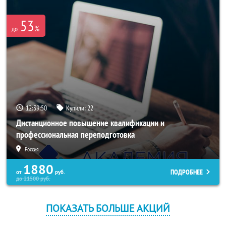
53
%
до
12:39:49
Купили:
22
Дистанционное повышение квалификации и
профессиональная переподготовка
Россия
1880
ПОДРОБНЕЕ
от
руб.
до
21500
руб.
ПОКАЗАТЬ БОЛЬШЕ АКЦИЙ