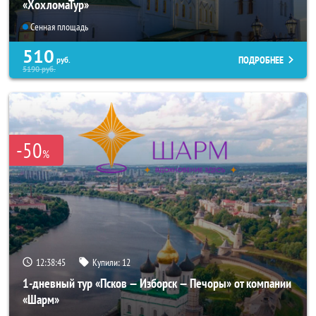
«ХохломаТур»
Сенная площадь
510
ПОДРОБНЕЕ
руб.
5190
руб.
-50
%
12:38:45
Купили:
12
1-дневный тур «Псков — Изборск — Печоры» от компании
«Шарм»