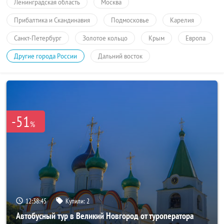
Ленинградская область
Москва
Прибалтика и Скандинавия
Подмосковье
Карелия
Санкт-Петербург
Золотое кольцо
Крым
Европа
Другие города России
Дальний восток
-51
%
12:38:45
Купили:
2
Автобусный тур в Великий Новгород от туроператора