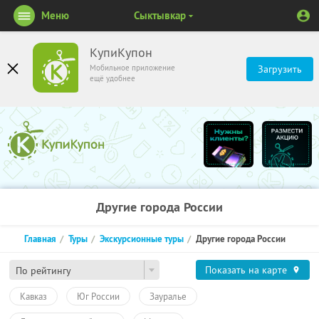
Меню
Сыктывкар
КупиКупон
Мобильное приложение
Загрузить
ещё удобнее
Другие города России
Главная
Туры
Экскурсионные туры
Другие города России
Показать на карте
По рейтингу
Кавказ
Юг России
Зауралье