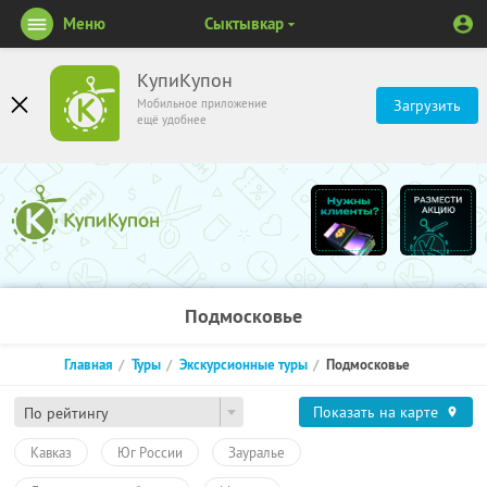
Меню
Сыктывкар
КупиКупон
Мобильное приложение
Загрузить
ещё удобнее
Подмосковье
Главная
Туры
Экскурсионные туры
Подмосковье
Показать на карте
По рейтингу
Кавказ
Юг России
Зауралье