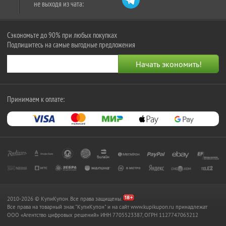
не выходя из чата:
Сэкономьте до 90% при любых покупках
Подпишитесь на самые выгодные предложения
Принимаем к оплате:
2010-2026 © КупиКупон. Все права защищены.
Все права на товарный знак "КупиКупон" и на сайт www.kupikupon.ru принадлежат
OOO «Агентство цифровых решений» ИНН 7705523387, ОГРН 1127747063212