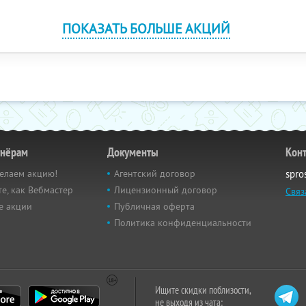
ПОКАЗАТЬ БОЛЬШЕ АКЦИЙ
тнёрам
Документы
Кон
елаем акцию!
Агентский договор
spro
е, как Вебмастер
Лицензионный договор
Связ
е акции
Публичная оферта
Политика конфиденциальности
Ищите скидки поблизости,
не выходя из чата: