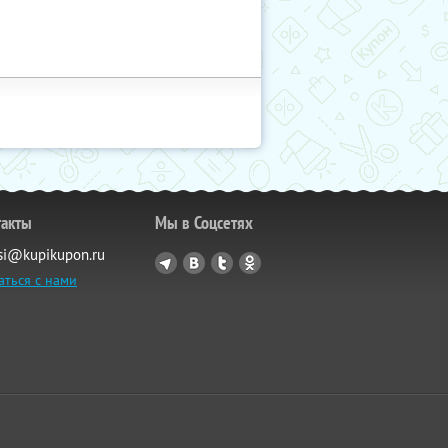
такты
Мы в Соцсетях
si@kupikupon.ru
аться с нами