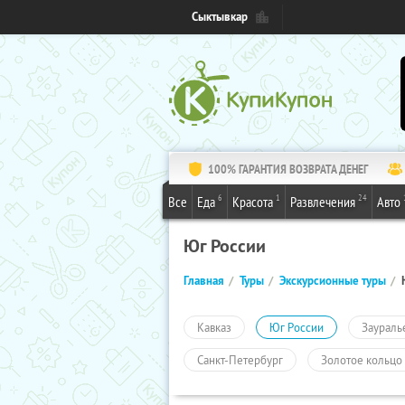
Сыктывкар
100% ГАРАНТИЯ ВОЗВРАТА ДЕНЕГ
6
1
24
Все
Еда
Красота
Развлечения
Авто
Юг России
Главная
Туры
Экскурсионные туры
Кавказ
Юг России
Заураль
Санкт-Петербург
Золотое кольцо