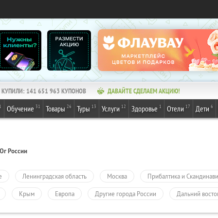
КУПИЛИ:
141 651 963
КУПОНОВ
ДАВАЙТЕ СДЕЛАЕМ АКЦИЮ!
1
31
26
13
12
1
17
6
Обучение
Товары
Туры
Услуги
Здоровье
Отели
Дети
Юг России
е
Ленинградская область
Москва
Прибалтика и Скандинав
Крым
Европа
Другие города России
Дальний восто