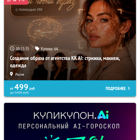
00:23:34
Купили:
64
Создание образа от агентства KK AI: стрижка, макияж,
одежда
Россия
499
ПОДРОБНЕЕ
от
руб.
до
6400
руб.