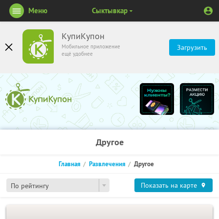
Меню
Сыктывкар
КупиКупон
Мобильное приложение
Загрузить
ещё удобнее
Другое
Главная
Развлечения
Другое
Показать на карте
По рейтингу