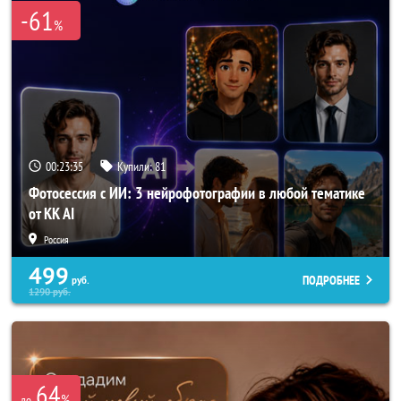
-61
%
00:23:34
Купили:
81
Фотосессия с ИИ: 3 нейрофотографии в любой тематике
от KK AI
Россия
499
ПОДРОБНЕЕ
руб.
1290
руб.
64
%
до