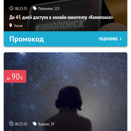
00:23:34
Получили:
113
До 45 дней доступа в онлайн-кинотеатр «Кинопоиск»
Россия
Промокод
ПОДРОБНЕЕ
90
%
до
00:23:34
Купили:
29