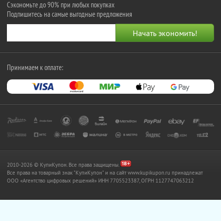
Сэкономьте до 90% при любых покупках
Подпишитесь на самые выгодные предложения
Принимаем к оплате:
2010-2026 © КупиКупон. Все права защищены.
Все права на товарный знак "КупиКупон" и на сайт www.kupikupon.ru принадлежат
OOO «Агентство цифровых решений» ИНН 7705523387, ОГРН 1127747063212