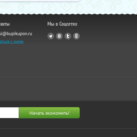
такты
Мы в Соцсетях
si@kupikupon.ru
аться с нами