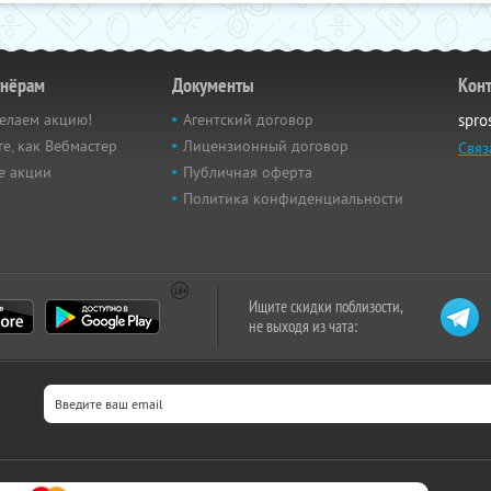
тнёрам
Документы
Кон
елаем акцию!
Агентский договор
spro
е, как Вебмастер
Лицензионный договор
Связ
е акции
Публичная оферта
Политика конфиденциальности
Ищите скидки поблизости,
не выходя из чата: