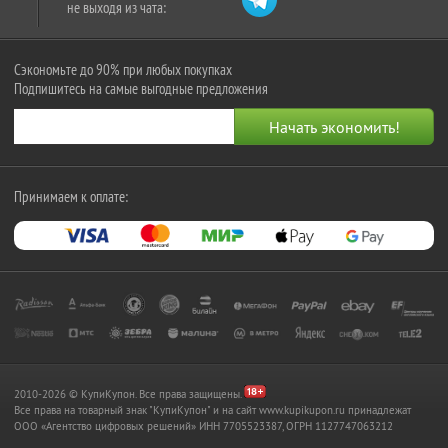
не выходя из чата:
Сэкономьте до 90% при любых покупках
Подпишитесь на самые выгодные предложения
Принимаем к оплате:
2010-2026 © КупиКупон. Все права защищены.
Все права на товарный знак "КупиКупон" и на сайт www.kupikupon.ru принадлежат
OOO «Агентство цифровых решений» ИНН 7705523387, ОГРН 1127747063212