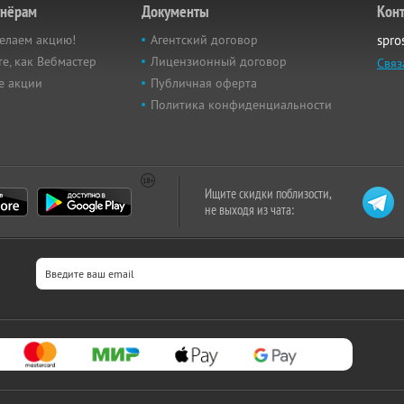
тнёрам
Документы
Кон
елаем акцию!
Агентский договор
spro
е, как Вебмастер
Лицензионный договор
Связ
е акции
Публичная оферта
Политика конфиденциальности
Ищите скидки поблизости,
не выходя из чата: