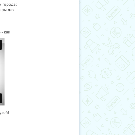
х города:
ары для
- как
узей!