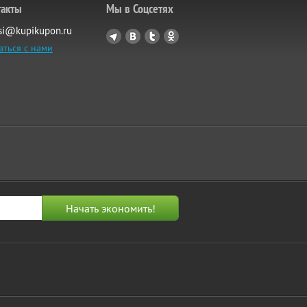
такты
Мы в Соцсетях
si@kupikupon.ru
аться с нами