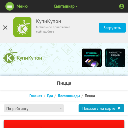
Меню
Сыктывкар
КупиКупон
Мобильное приложение
Загрузить
ещё удобнее
Пицца
Главная
Еда
Доставка еды
Пицца
Показать на карте
По рейтингу