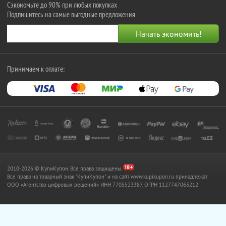
Сэкономьте до 90% при любых покупках
Подпишитесь на самые выгодные предложения
Принимаем к оплате:
2010-2026 © КупиКупон. Все права защищены.
Все права на товарный знак "КупиКупон" и на сайт www.kupikupon.ru принадлежат
OOO «Агентство цифровых решений» ИНН 7705523387, ОГРН 1127747063212