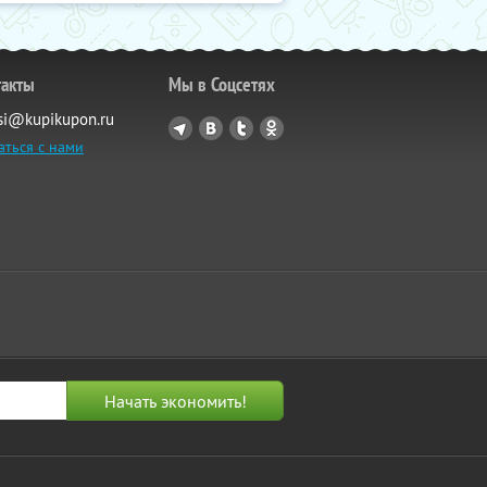
такты
Мы в Соцсетях
si@kupikupon.ru
аться с нами