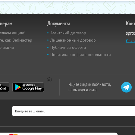
тнёрам
Документы
Кон
елаем акцию!
Агентский договор
spro
е, как Вебмастер
Лицензионный договор
Связ
е акции
Публичная оферта
Политика конфиденциальности
Ищите скидки поблизости,
не выходя из чата: