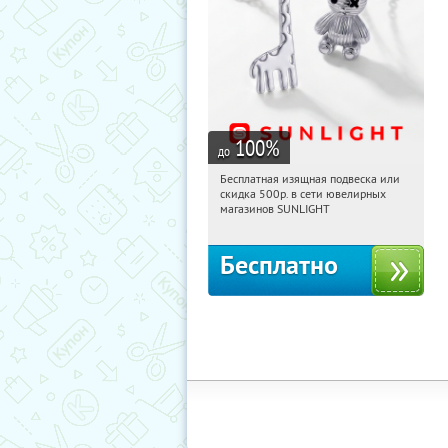
100
%
до
Бесплатная изящная подвеска или
12:16:25
Получили:
74
скидка 500р. в сети ювелирных
Россия
магазинов SUNLIGHT
Бесплатно