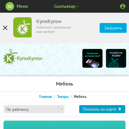
Меню
Сыктывкар
КупиКупон
Мобильное приложение
Загрузить
ещё удобнее
Мебель
Главная
Товары
Мебель
Показать на карте
По рейтингу