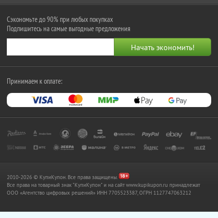
Сэкономьте до 90% при любых покупках
Подпишитесь на самые выгодные предложения
Принимаем к оплате:
2010-2026 © КупиКупон. Все права защищены.
Все права на товарный знак "КупиКупон" и на сайт www.kupikupon.ru принадлежат
OOO «Агентство цифровых решений» ИНН 7705523387, ОГРН 1127747063212