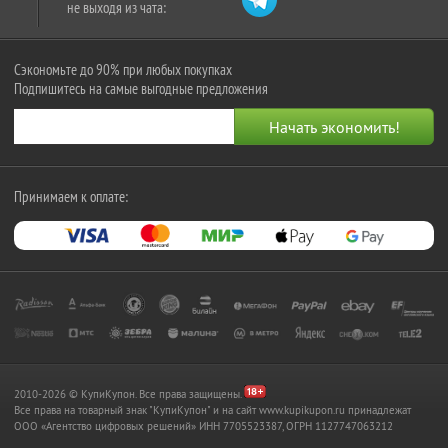
не выходя из чата:
Сэкономьте до 90% при любых покупках
Подпишитесь на самые выгодные предложения
Принимаем к оплате:
2010-2026 © КупиКупон. Все права защищены.
Все права на товарный знак "КупиКупон" и на сайт www.kupikupon.ru принадлежат
OOO «Агентство цифровых решений» ИНН 7705523387, ОГРН 1127747063212