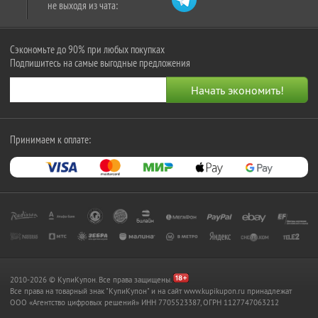
не выходя из чата:
Сэкономьте до 90% при любых покупках
Подпишитесь на самые выгодные предложения
Принимаем к оплате:
2010-2026 © КупиКупон. Все права защищены.
Все права на товарный знак "КупиКупон" и на сайт www.kupikupon.ru принадлежат
OOO «Агентство цифровых решений» ИНН 7705523387, ОГРН 1127747063212