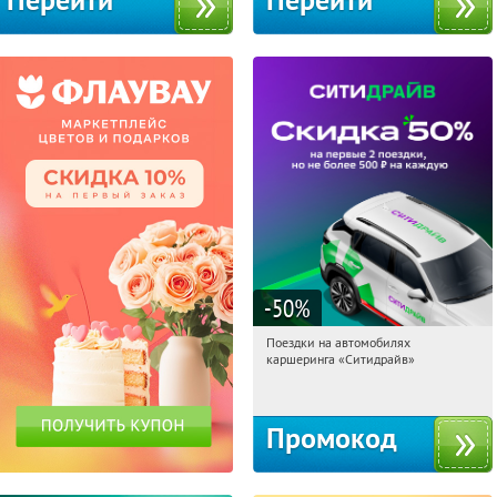
Перейти
Перейти
-50
%
Поездки на автомобилях
06:21:26
Получи первым!
каршеринга «Ситидрайв»
Россия
Промокод