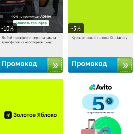
-10
%
-5
%
Любой трансфер от сервиса заказа
Курсы от онлайн-школы Skillfactory
06:21:26
Получи первым!
06:21:26
Получи первым!
трансферов из аэропортов i'way
Россия
Россия
Промокод
Промокод