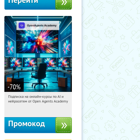
Перейти
-70
%
Подписка на онлайн-курсы по AI и
06:21:26
Получили:
18
нейросетям от Open Agents Academy
Россия
Промокод