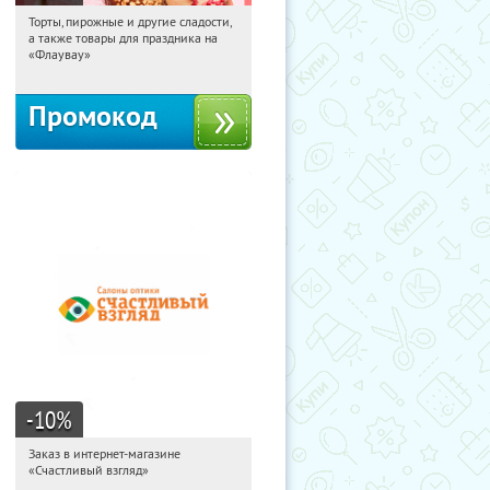
Торты, пирожные и другие сладости,
06:21:26
Получили:
6
а также товары для праздника на
Россия
«Флаувау»
Промокод
-10
%
Заказ в интернет-магазине
06:21:26
Получи первым!
«Счастливый взгляд»
Россия