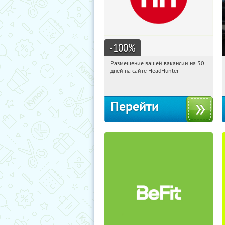
-100
%
Размещение вашей вакансии на 30
06:21:26
Получи первым!
дней на сайте HeadHunter
Россия
Перейти