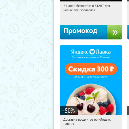
25 дней бесплатно в START для
06:21:26
Получи первым!
новых пользователей
Россия
Промокод
-50
%
Доставка продуктов из «Яндекс
06:21:26
Получили:
5
Лавки»
Россия