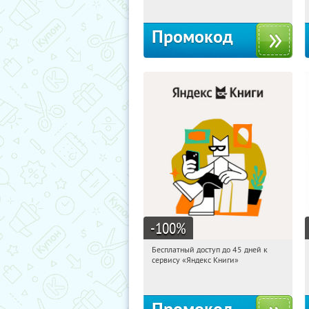
Промокод
-100
%
Бесплатный доступ до 45 дней к
06:21:26
Получи первым!
сервису «Яндекс Книги»
Россия