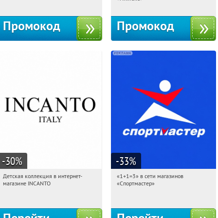
Промокод
Промокод
-30
%
-33
%
Детская коллекция в интернет-
«1+1=3» в сети магазинов
06:21:26
Получи первым!
06:21:26
Получили:
8
магазине INCANTO
«Спортмастер»
Россия
Россия