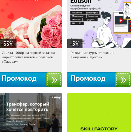
-33
%
-5
%
Скидка 1000р. на первый заказ на
Различные курсы от онлайн-
06:21:26
Получили:
18
06:21:26
Получили:
2
маркетплейсе цветов и подарков
академии «Эдюсон»
Россия
Россия
«Флаувау»
Промокод
Промокод