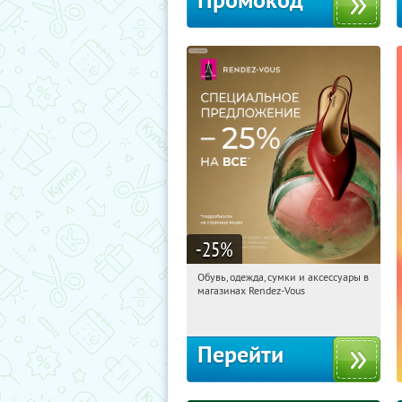
Промокод
-25
%
Обувь, одежда, сумки и аксессуары в
06:21:26
Получили:
3
магазинах Rendez-Vous
Россия
Перейти