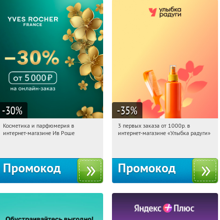
-30
%
-35
%
Косметика и парфюмерия в
3 первых заказа от 1000р. в
06:21:26
Получили:
2
06:21:26
Получили:
12
интернет-магазине Ив Роше
интернет-магазине «Улыбка радуги»
Россия
Россия
Промокод
Промокод