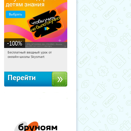
-100
%
Бесплатный вводный урок от
06:21:26
Получи первым!
онлайн-школы Skysmart
Россия
Перейти