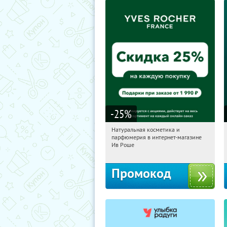
-25
%
Натуральная косметика и
06:21:26
Получили:
1
парфюмерия в интернет-магазине
Россия
Ив Роше
Промокод