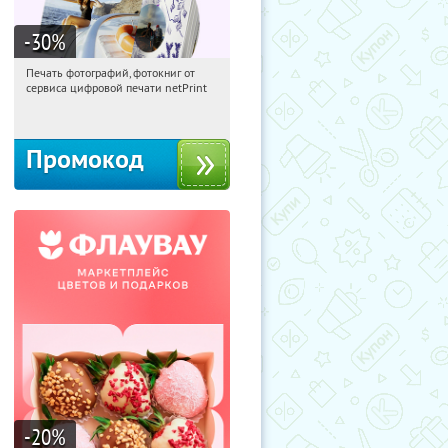
-30
%
Печать фотографий, фотокниг от
06:21:26
Получили:
4
сервиса цифровой печати netPrint
Россия
Промокод
-20
%