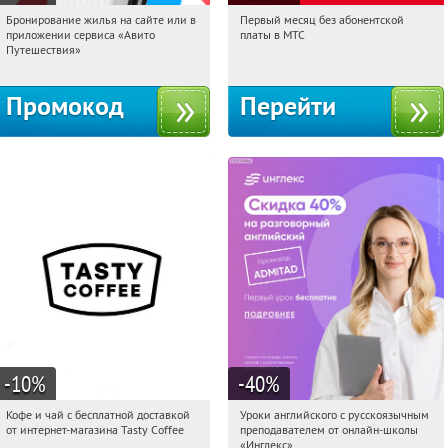
Бронирование жилья на сайте или в
Первый месяц без абонентской
06:21:26
Получили:
11
06:21:26
Получи первым!
приложении сервиса «Авито
платы в МТС
Россия
Россия
Путешествия»
Промокод
Перейти
-10
%
-40
%
Кофе и чай с бесплатной доставкой
Уроки английского с русскоязычным
06:21:26
Получи первым!
06:21:26
Получи первым!
от интернет-магазина Tasty Coffee
преподавателем от онлайн-школы
Россия
Россия
«Инглекс»