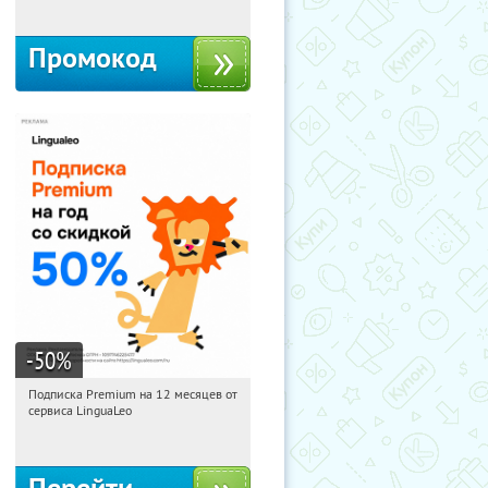
Промокод
-50
%
Подписка Premium на 12 месяцев от
06:21:26
Получи первым!
сервиса LinguaLeo
Россия