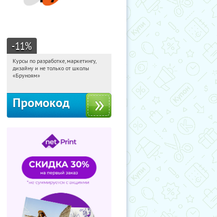
-11
%
Курсы по разработке, маркетингу,
06:21:26
Получи первым!
дизайну и не только от школы
Россия
«Бруноям»
Промокод