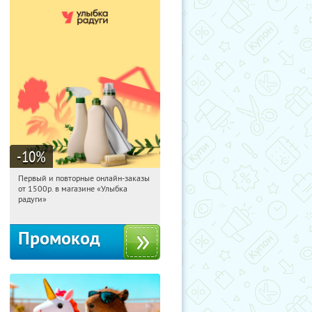
-10
%
Первый и повторные онлайн-заказы
06:21:26
Получили:
1
от 1500р. в магазине «Улыбка
Россия
радуги»
Промокод