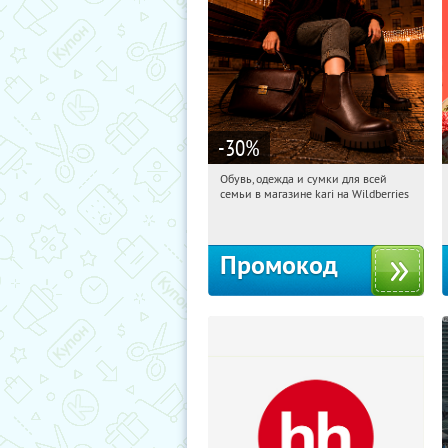
-30
%
Обувь, одежда и сумки для всей
06:21:26
Получили:
31
семьи в магазине kari на Wildberries
Россия
Промокод