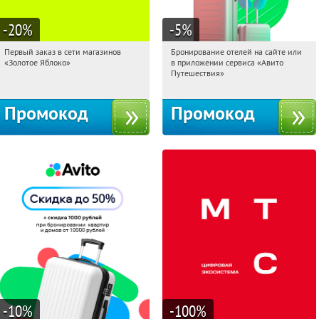
-20
%
-5
%
Первый заказ в сети магазинов
Бронирование отелей на сайте или
06:21:26
Получи первым!
06:21:26
Получи первым!
«Золотое Яблоко»
в приложении сервиса «Авито
Россия
Россия
Путешествия»
Промокод
Промокод
-10
%
-100
%