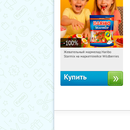
-100
%
Жевательный мармелад Haribo
15:46:44
Получили:
613
Starmix на маркетплейсе Wildberries
Россия
Купить