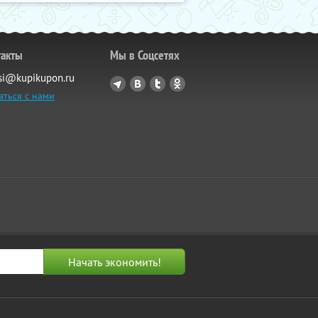
такты
Мы в Соцсетях
si@kupikupon.ru
аться с нами