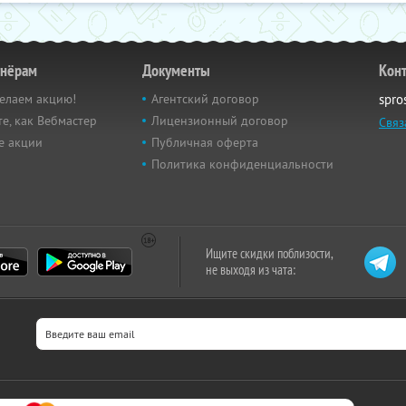
тнёрам
Документы
Кон
елаем акцию!
Агентский договор
spro
е, как Вебмастер
Лицензионный договор
Связ
е акции
Публичная оферта
Политика конфиденциальности
Ищите скидки поблизости,
не выходя из чата: