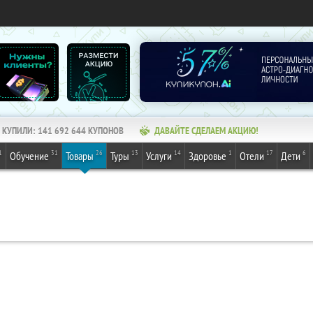
КУПИЛИ:
141 692 645
КУПОНОВ
ДАВАЙТЕ СДЕЛАЕМ АКЦИЮ!
1
31
26
13
14
1
17
6
Обучение
Товары
Туры
Услуги
Здоровье
Отели
Дети