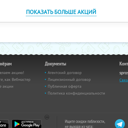
ПОКАЗАТЬ БОЛЬШЕ АКЦИЙ
тнёрам
Документы
Кон
елаем акцию!
Агентский договор
spro
е, как Вебмастер
Лицензионный договор
Связ
е акции
Публичная оферта
Политика конфиденциальности
Ищите скидки поблизости,
не выходя из чата: