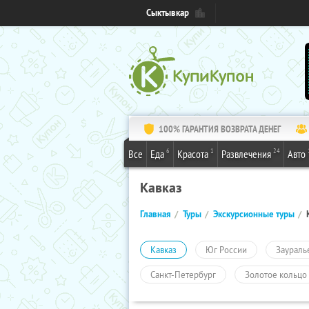
Сыктывкар
100% ГАРАНТИЯ ВОЗВРАТА ДЕНЕГ
6
1
24
Все
Еда
Красота
Развлечения
Авто
Кавказ
Главная
Туры
Экскурсионные туры
Кавказ
Юг России
Заураль
Санкт-Петербург
Золотое кольцо