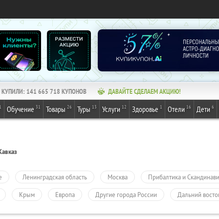
КУПИЛИ:
141 665 718
КУПОНОВ
ДАВАЙТЕ СДЕЛАЕМ АКЦИЮ!
1
31
26
13
12
1
16
6
Обучение
Товары
Туры
Услуги
Здоровье
Отели
Дети
Кавказ
е
Ленинградская область
Москва
Прибалтика и Скандинав
Крым
Европа
Другие города России
Дальний восто