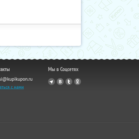
такты
Мы в Соцсетях
si@kupikupon.ru
аться с нами