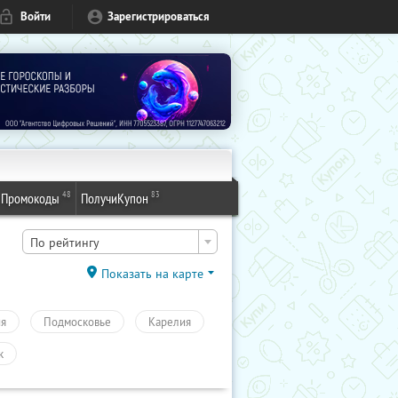
Войти
Зарегистрироваться
48
83
Промокоды
ПолучиКупон
По рейтингу
Показать на карте
ия
Подмосковье
Карелия
к