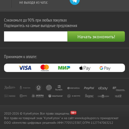
не выходя из чата:
Сэкономьте до 90% при любых покупках
Подпишитесь на самые выгодные предложения
Принимаем к оплате:
2010-2026 © КупиКупон. Все права защищены.
Все права на товарный знак "КупиКупон" и на сайт www.kupikupon.ru принадлежат
OOO «Агентство цифровых решений» ИНН 7705523387, ОГРН 1127747063212