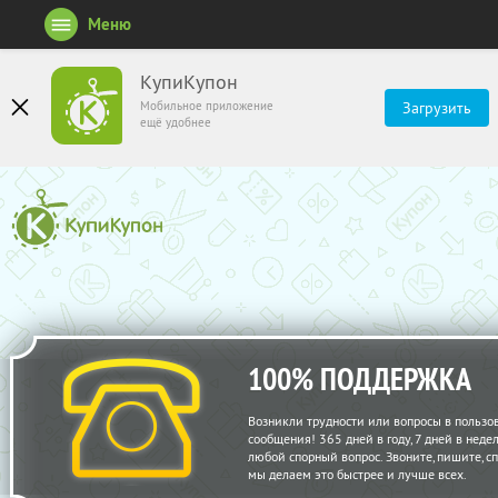
Меню
КупиКупон
Мобильное приложение
Загрузить
ещё удобнее
100% ПОДДЕРЖКА
Возникли трудности или вопросы в пользо
сообщения! 365 дней в году, 7 дней в нед
любой спорный вопрос. Звоните, пишите, с
мы делаем это быстрее и лучше всех.