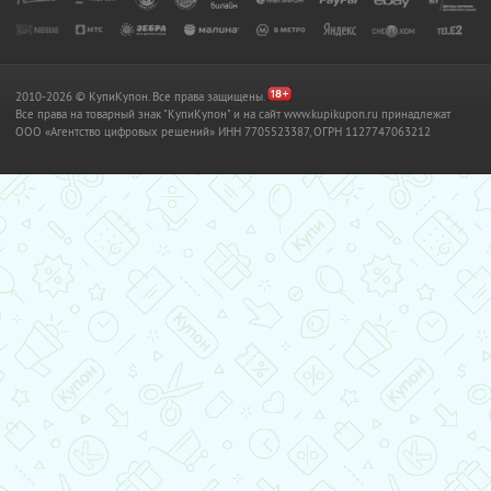
2010-2026 © КупиКупон. Все права защищены.
Все права на товарный знак "КупиКупон" и на сайт www.kupikupon.ru принадлежат
OOO «Агентство цифровых решений» ИНН 7705523387, ОГРН 1127747063212