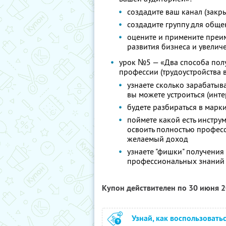
создадите ваш канал (закр
создадите группу для обще
оцените и примените преи
развития бизнеса и увелич
урок №5 — «Два способа полу
профессии (трудоустройства в
узнаете сколько зарабатыв
вы можете устроиться (инт
будете разбираться в мар
поймете какой есть инструм
освоить полностью професс
желаемый доход
узнаете "фишки" получения 
профессиональных знаний
Купон действителен по 30 июня 
Узнай, как воспользовать