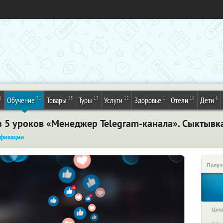
1
31
25
13
12
1
16
6
Обучение
Товары
Туры
Услуги
Здоровье
Отели
Дети
 5 уроков «Менеджер Telegram-канала». Сыктывк
фикации
Получ
Цена