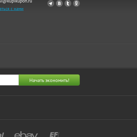
si@kupikupon.ru
аться с нами