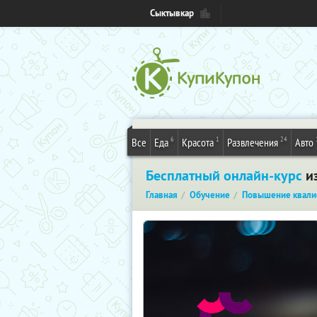
Сыктывкар
6
1
24
Все
Еда
Красота
Развлечения
Авто
Бесплатный онлайн-курс
из
Главная
Обучение
Повышение квали