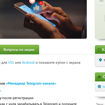
∞
Вопросы по акции
К
а для
IOS
или
Android
и покажите купон с экрана
О
оков
«Менеджер Telegram-канала»
t
ь
зу после регистрации
как с нуля зарабатывать в Telegram и получите
Теги: