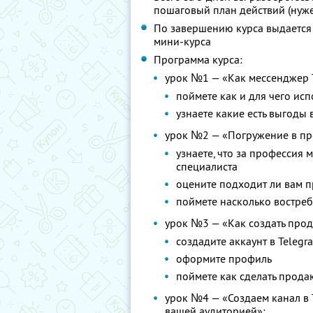
пошаговый план действий (нуж
По завершению курса выдается
мини-курса
Программа курса:
урок №1 — «Как мессенджер 
поймете как и для чего исп
узнаете какие есть выгоды
урок №2 — «Погружение в пр
узнаете, что за профессия
специалиста
оцените подходит ли вам 
поймете насколько востре
урок №3 — «Как создать про
создадите аккаунт в Telegr
оформите профиль
поймете как сделать прод
урок №4 — «Создаем канал в 
вашей аудиторией»: