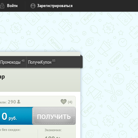
Войти
Зарегистрироваться
48
83
Промокоды
ПолучиКупон
ар
290
(4)
или:
0
ПОЛУЧИТЬ
руб.
 без скидки:
Экономия: