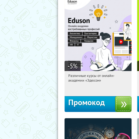
-5
%
Различные курсы от онлайн-
21:29:28
Получили:
2
академии «Эдюсон»
Россия
Промокод