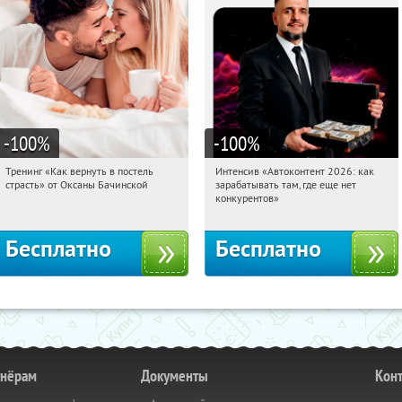
-100
%
-100
%
Тренинг «Как вернуть в постель
Интенсив «Автоконтент 2026: как
21:29:28
Получили:
13
21:29:28
Получили:
4
страсть» от Оксаны Бачинской
зарабатывать там, где еще нет
Россия
Россия
конкурентов»
Бесплатно
Бесплатно
тнёрам
Документы
Кон