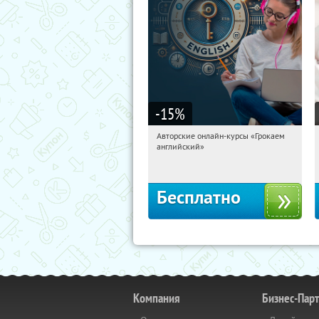
-15
%
Авторские онлайн-курсы «Грокаем
21:29:28
Получили:
4
английский»
Россия
Бесплатно
Компания
Бизнес-Пар