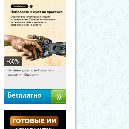
-60
%
Онлайн-курсы по нейросетям от
21:29:28
Получили:
6
академии «Эдюсон»
Москва
Бесплатно