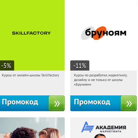
-5
%
-11
%
Курсы от онлайн-школы Skillfactory
Курсы по разработке, маркетингу,
21:29:28
Получи первым!
21:29:28
Получи первым!
дизайну и не только от школы
Россия
Россия
«Бруноям»
Промокод
Промокод