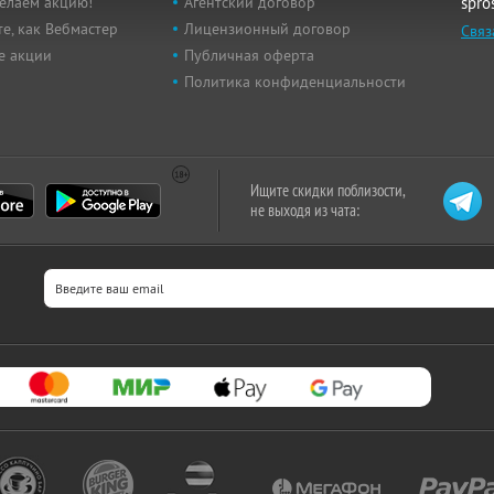
елаем акцию!
Агентский договор
spro
е, как Вебмастер
Лицензионный договор
Связ
е акции
Публичная оферта
Политика конфиденциальности
Ищите скидки поблизости,
не выходя из чата: