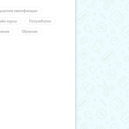
ышение квалификации
айн-курсы
ПолучиКупон
чение
Обучение