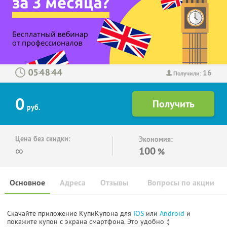
16
:
:
Получили:
0
руб.
Цена без скидки:
Экономия:
∞
100
%
Основное
Адреса
Отзывы
Вопросы по акции
Скачайте приложение КупиКупона для
IOS
или
Android
и
покажите купон с экрана смартфона. Это удобно :)