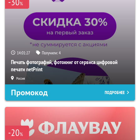
-30
%
14:01:26
Получили:
4
Печать фотографий, фотокниг от сервиса цифровой
печати netPrint
Россия
Промокод
ПОДРОБНЕЕ
-20
%