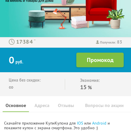
83
:
:
Получили:
0
руб.
Цена без скидки:
Экономия:
∞
15
%
Основное
Адреса
Отзывы
Вопросы по акции
Скачайте приложение КупиКупона для
IOS
или
Android
и
покажите купон с экрана смартфона. Это удобно :)