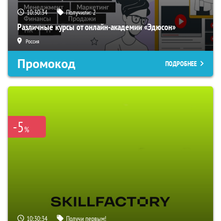
10:30:34
Получили:
2
Различные курсы от онлайн-академии «Эдюсон»
Россия
Промокод
ПОДРОБНЕЕ
-5
%
10:30:34
Получи первым!