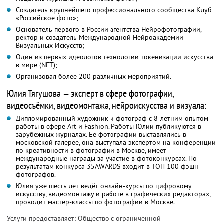
Создатель крупнейшего профессионального сообщества Клуб
«Российское фото»;
Основатель первого в России агентства Нейрофотографии,
ректор и создатель Международной Нейроакадемии
Визуальных Искусств;
Один из первых идеологов технологии токенизации искусства
в мире (NFT);
Организовал более 200 различных мероприятий.
Юлия Тягушова — эксперт в сфере фотографии,
видеосъёмки, видеомонтажа, нейроискусства и визуала:
Дипломированный художник и фотограф с 8-летним опытом
работы в сфере Art и Fashion. Работы Юлии публикуются в
зарубежных журналах. Её фотографии выставлялись в
московской галерее, она выступала экспертом на конференции
по креативности в фотографии в Москве, имеет
международные награды за участие в фотоконкурсах. По
результатам конкурса 35AWARDS входит в ТОП 100 фэшн
фотографов.
Юлия уже шесть лет ведёт онлайн-курсы по цифровому
искусству, видеомонтажу и работе в графических редакторах,
проводит мастер-классы по фотографии в Москве.
Услуги предоставляет: Общество с ограниченной