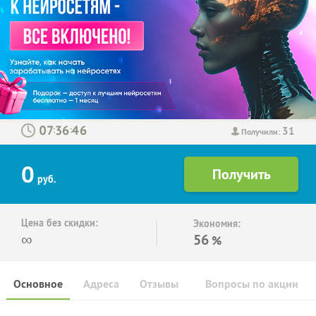
31
:
:
Получили:
0
руб.
Цена без скидки:
Экономия:
∞
56
%
Основное
Адреса
Отзывы
Вопросы по акции