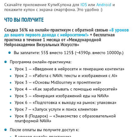
Скачайте приложение КупиКупона для
IOS
или
Android
и
покажите купон с экрана смартфона. Это удобно :)
ЧТО ВЫ ПОЛУЧИТЕ
Скидка 56% на онлайн-практикум с обратной связью
«8 уроков
до вашего первого дохода с нейросетями!»
+ бесплатная
практика в течение 1 месяца от «Международной
Нейроакадемии Визуальных Искусств»
Вы заплатите: 55$ вместо 125$ (~4390р. вместо 10000р.)
Программа онлайн-практикума:
Урок 1 — «Введение в нейросети и генерацию контента»
Урок 2 — «Работа с NAVA: тексты и изображения с AI»
Урок 3 — «Основы MidJourney и промптинга»
Урок 4 — «Как зарабатывать с помощью нейросетей»
Урок 5 — «Генерация изображений еды на NAVA»
Урок 6 — «Подготовка к выходу на рынок: упаковка»
Урок 7 — «Запуск услуги и поиск клиентов»
Урок 8 (Подарок) — «Знакомство с образовательной
платформой NAVA»
После оплаты вы получите доступ к:
8 уроков онлайн-практикума