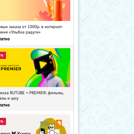
рвых заказа от 1000р. в интернет-
зине «Улыбка радуги»
латно
0%
иска RUTUBE + PREMIER: фильмы,
алы и шоу
латно
0%