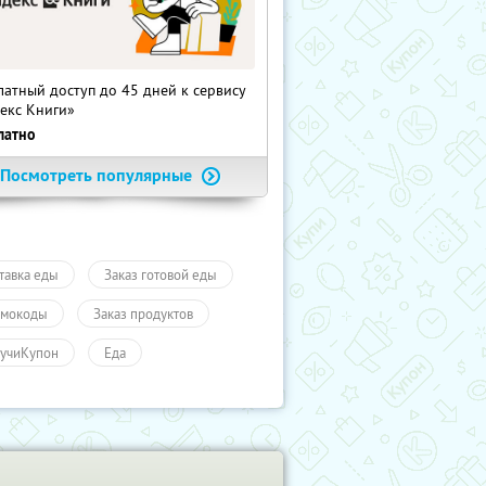
латный доступ до 45 дней к сервису
екс Книги»
латно
Посмотреть популярные
тавка еды
Заказ готовой еды
мокоды
Заказ продуктов
учиКупон
Еда