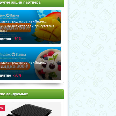
ругие акции партнера
тавка продуктов из «Яндекс
ки» во всех городах присутствия
виса
сплатно
-50%
тавка продуктов из «Яндекс
вки»
сплатно
-50%
екомендуемые:
0%