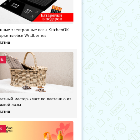
нные электронные весы KitchenOK
аркетплейсе Wildberries
латно
0%
латный мастер-класс по плетению из
жной лозы
латно
%