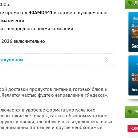
Д
800р.
ите промокод
40AMD441
в соответствующем поле
томатически
Дос
ими спецпредложениями компании
Лав
сер
а 2026 включительно
Бе
ся купоном
Дос
Ла
рой доставки продуктов питания, готовых блюд и
Бе
 Является частью фудтех-направления «Яндекса».
ключается в удобстве формата виртуального
Р
влены такие же товары, как и в обычном магазине
 фрукты и овощи, хлебобулочные изделия, молочные
для домашних питомцев и другие необходимые
-10