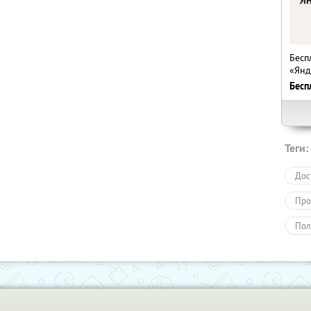
Бесп
«Янд
Бесп
Теги:
Дос
Про
Пол