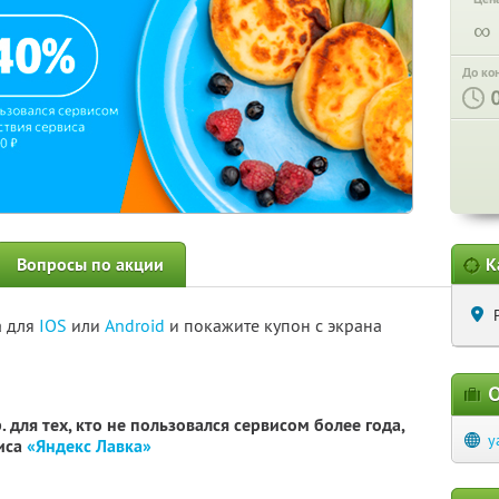
∞
До ко
Вопросы по акции
К
а для
IOS
или
Android
и покажите купон с экрана
О
 для тех, кто не пользовался сервисом более года,
y
виса
«Яндекс Лавка»