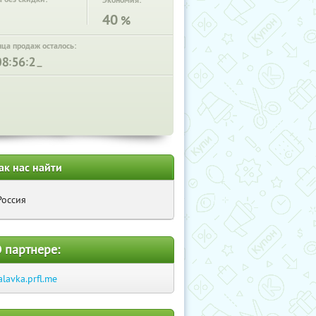
Экономия:
40
%
нца продаж осталось:
:
:
ак нас найти
Россия
 партнере:
alavka.prfl.me