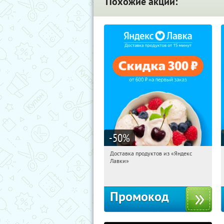
Похожие акции:
-50
%
Доставка продуктов из «Яндекс
11:56:19
Получили:
5
Лавки»
Россия
Промокод