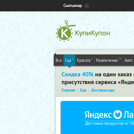
Сыктывкар
6
1
24
Все
Еда
Красота
Развлечения
Авто
Скидка 40%
на один заказ 
присутствия сервиса «Янде
Главная
Еда
Доставка еды