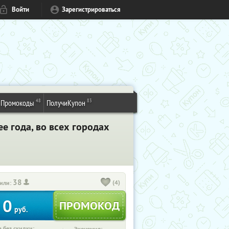
Войти
Зарегистрироваться
48
83
Промокоды
ПолучиКупон
ее года, во всех городах
38
(4)
или:
0
руб.
 без скидки: