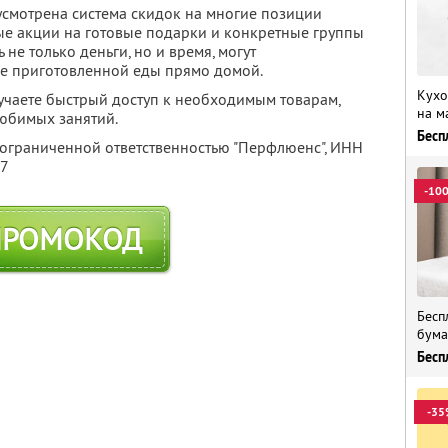
усмотрена система скидок на многие позиции
ые акции на готовые подарки и конкретные группы
 не только деньги, но и время, могут
уже приготовленной еды прямо домой.
Кухо
учаете быстрый доступ к необходимым товарам,
на м
любимых занятий.
Бесп
 ограниченной ответственностью "Перфлюенс",
ИНН
57
-10
ПРОМОКОД
Бесп
бума
Бесп
-35