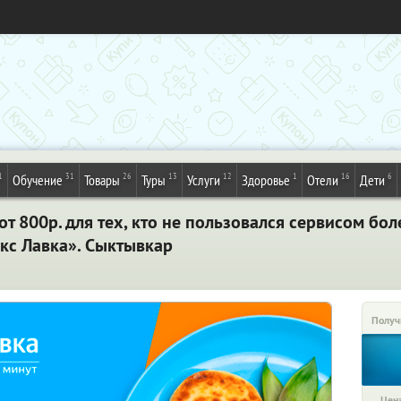
1
31
26
13
12
1
16
6
Обучение
Товары
Туры
Услуги
Здоровье
Отели
Дети
от 800р. для тех, кто не пользовался сервисом бол
кс Лавка». Сыктывкар
Получ
Цена