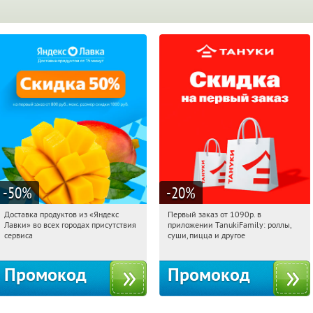
-50
%
-20
%
Доставка продуктов из «Яндекс
Первый заказ от 1090р. в
11:56:19
Получили:
165
11:56:19
Получили:
256
Лавки» во всех городах присутствия
приложении TanukiFamily: роллы,
Россия
Россия
сервиса
суши, пицца и другое
Промокод
Промокод