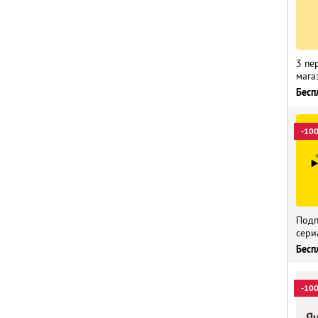
3 пе
мага
Бесп
-10
Подп
сери
Бесп
-10