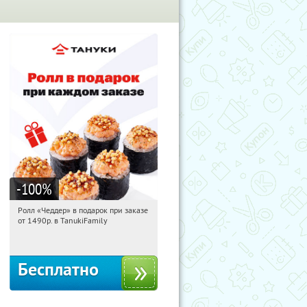
-100
%
Ролл «Чеддер» в подарок при заказе
11:56:19
Получили:
108
от 1490р. в TanukiFamily
Россия
Бесплатно