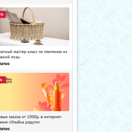
0%
латный мастер-класс по плетению из
жной лозы
латно
%
рвых заказа от 1000р. в интернет-
зине «Улыбка радуги»
латно