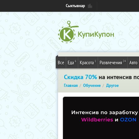
Сыктывкар
6
1
24
Все
Еда
Красота
Развлечения
Авто
Скидка 70%
на интенсив по
Главная
Обучение
Другое