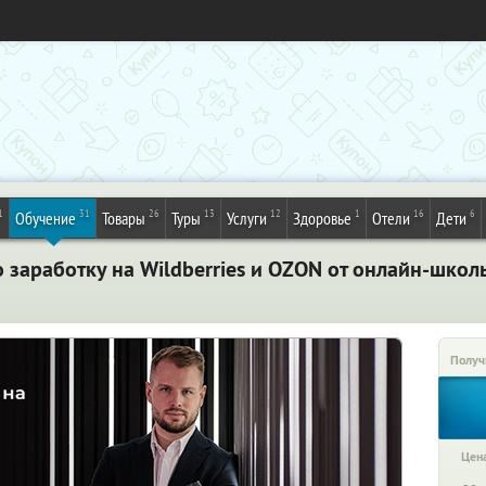
1
31
26
13
12
1
16
6
Обучение
Товары
Туры
Услуги
Здоровье
Отели
Дети
 заработку на Wildberries и OZON от онлайн-шко
Получ
Цена