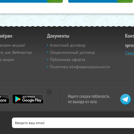
тнёрам
Документы
Кон
елаем акцию!
Агентский договор
spro
е, как Вебмастер
Лицензионный договор
Связ
е акции
Публичная оферта
Политика конфиденциальности
Ищите скидки поблизости,
не выходя из чата: