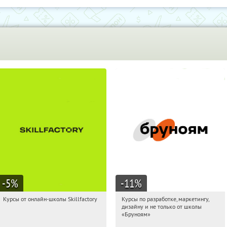
-5
%
-11
%
Курсы от онлайн-школы Skillfactory
Курсы по разработке, маркетингу,
15:40:06
Получи первым!
15:40:06
Получи первым!
дизайну и не только от школы
Россия
Россия
«Бруноям»