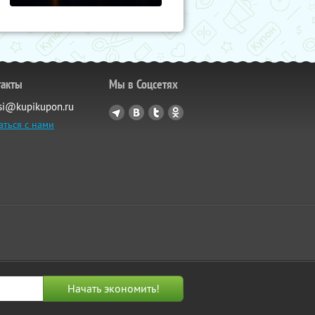
такты
Мы в Соцсетях
si@kupikupon.ru
аться с нами