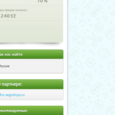
70
%
нца продаж осталось:
:
:
ак нас найти
Россия
 партнере:
4is-segodnya.ru
екомендуемые: