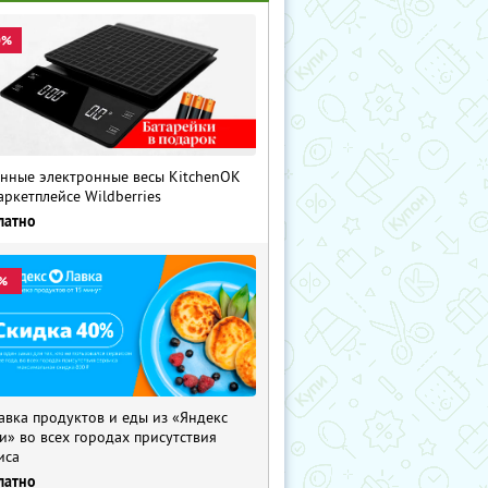
0%
нные электронные весы KitchenOK
аркетплейсе Wildberries
латно
%
авка продуктов и еды из «Яндекс
и» во всех городах присутствия
иса
латно