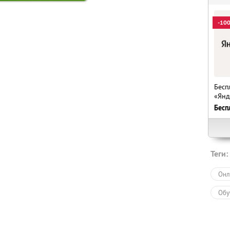
-10
Бесп
«Янд
Бесп
Теги:
Онл
Обу