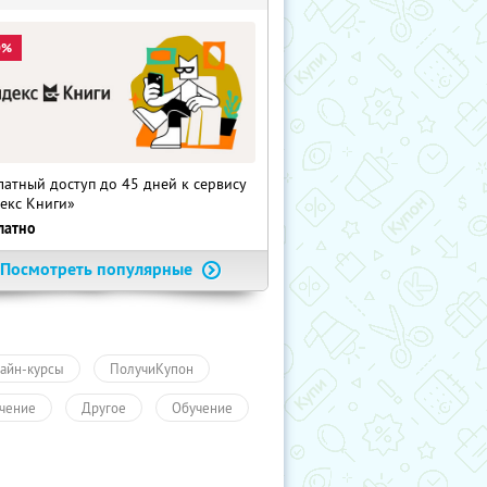
0%
латный доступ до 45 дней к сервису
екс Книги»
латно
Посмотреть популярные
айн-курсы
ПолучиКупон
чение
Другое
Обучение