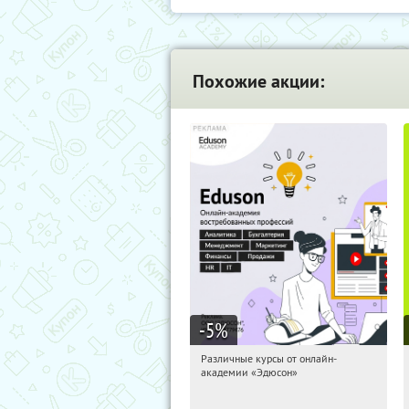
Похожие акции:
-5
%
Различные курсы от онлайн-
15:40:06
Получили:
2
академии «Эдюсон»
Россия