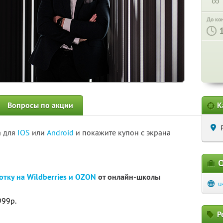
∞
До ко
Вопросы по акции
К
а для
IOS
или
Android
и покажите купон с экрана
О
отку на Wildberries и OZON
от онлайн-школы
u
999р.
Р