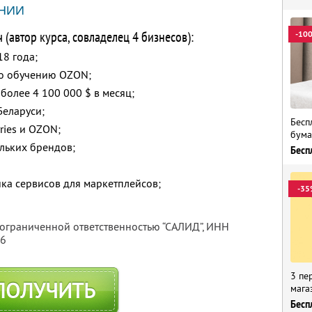
НИИ
(автор курса, совладелец 4 бизнесов):
-10
18 года;
о обучению OZON;
 более 4 100 000 $ в месяц;
Беларуси;
Бесп
ries и OZON;
бума
льких брендов;
Бесп
ка сервисов для маркетплейсов;
-35
 ограниченной ответственностью “САЛИД”,
ИНН
76
3 пе
ПОЛУЧИТЬ
мага
Бесп