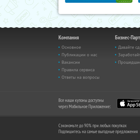
Компания
Бизнес-Пар
Основное
Давайте сд
Публикации о нас
Заработайт
Вакансии
Прошедши
Правила сервиса
Ответы на вопросы
Все наши купоны доступны
через Мобильное Приложение:
Сэкономьте до 90% при любых покупках
Подпишитесь на самые выгодные предложения