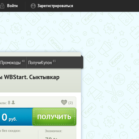
Войти
Зарегистрироваться
48
83
Промокоды
ПолучиКупон
лы WBStart. Сыктывкар
8
(2)
или:
0
руб.
 без скидки:
Экономия: