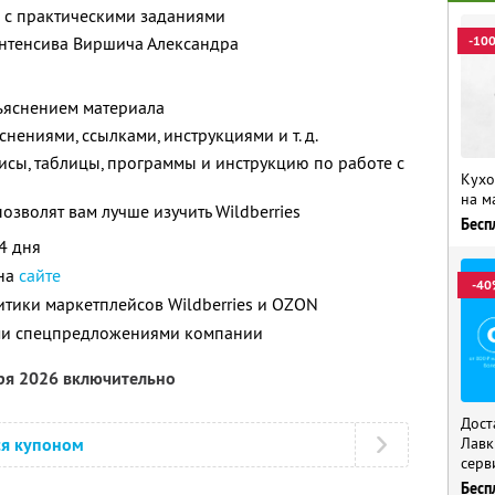
 с практическими заданиями
нтенсива Виршича Александра
-10
бъяснением материала
нениями, ссылками, инструкциями и т. д.
сы, таблицы, программы и инструкцию по работе с
Кухо
на м
зволят вам лучше изучить Wildberries
Бесп
4 дня
 на
сайте
-40
итики маркетплейсов Wildberries и OZON
ими спецпредложениями компании
бря 2026 включительно
Дост
ся купоном
Лавк
серв
Бесп