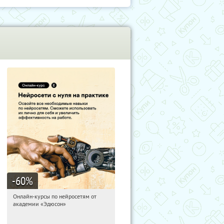
-60
%
Онлайн-курсы по нейросетям от
15:40:06
Получили:
6
академии «Эдюсон»
Москва