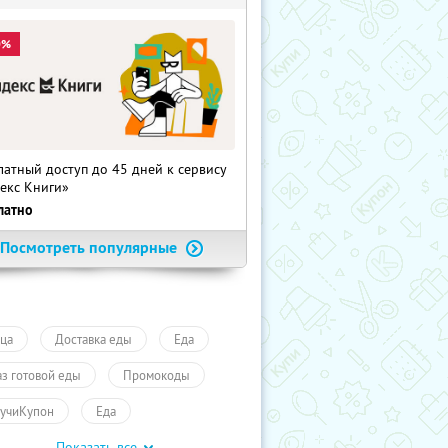
0%
латный доступ до 45 дней к сервису
екс Книги»
латно
Посмотреть популярные
ца
Доставка еды
Еда
аз готовой еды
Промокоды
учиКупон
Еда
Показать все