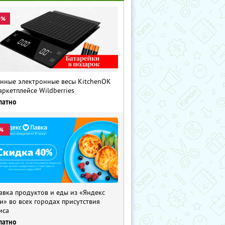
0%
нные электронные весы KitchenOK
аркетплейсе Wildberries
латно
%
авка продуктов и еды из «Яндекс
и» во всех городах присутствия
иса
латно