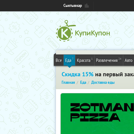
Сыктывкар
7
1
24
Все
Еда
Красота
Развлечения
Авто
Скидка 15%
на первый зака
Главная
Еда
Доставка еды