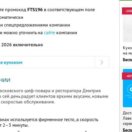
ите промокод
FTS196
в соответствующем поле
-10
томатически
ими спецпредложениями компании
и можно уточнить на
сайте
компании
а 2026 включительно
Кухо
на м
Бесп
ся купоном
-40
НИИ
 московского шеф-повара и ресторатора Дмитрия
по сей день радует клиентов яркими вкусами, новыми
 скоростью обслуживания.
Дост
Лавк
анах используется фирменное тесто, а скорость
серв
т 2–3 минуты.
Бесп