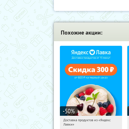
Похожие акции:
-50
%
Доставка продуктов из «Яндекс
10:07:01
Получили:
6
Лавки»
Россия