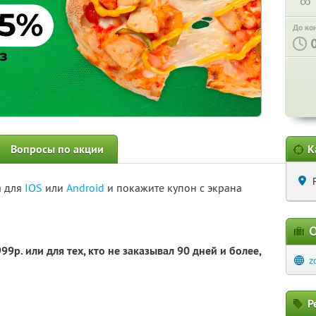
∞
До ко
Вопросы по акции
К
а для
IOS
или
Android
и покажите купон с экрана
О
9р. или для тех, кто не заказывал 90 дней и более,
z
Р