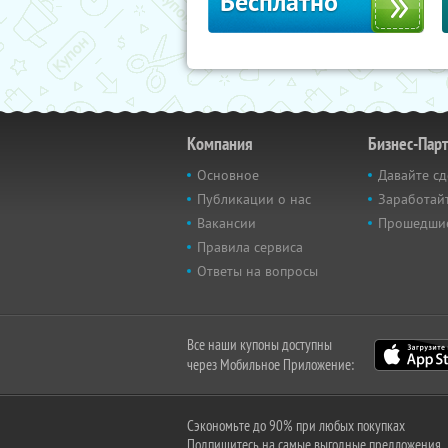
Бесплатно
Компания
Бизнес-Пар
Основное
Давайте сд
Публикации о нас
Заработайт
Вакансии
Прошедши
Правила сервиса
Ответы на вопросы
Все наши купоны доступны
через Мобильное Приложение:
Сэкономьте до 90% при любых покупках
Подпишитесь на самые выгодные предложения