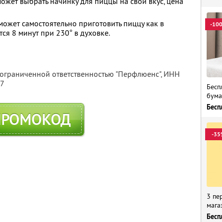
ожет выбрать начинку для пиццы на свой вкус, цена
ожет самостоятельно приготовить пиццу как в
-10
тся 8 минут при 230° в духовке.
 ограниченной ответственностью "Перфлюенс",
ИНН
57
Бесп
бума
Бесп
ПРОМОКОД
-35
3 пе
мага
Бесп