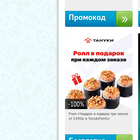
Промокод
-100
%
Ролл «Чеддер» в подарок при заказе
10:07:01
Получили:
108
от 1490р. в TanukiFamily
Россия