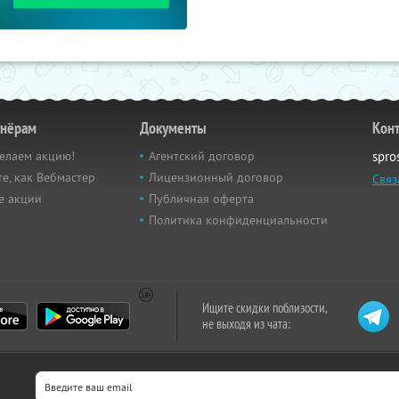
тнёрам
Документы
Кон
елаем акцию!
Агентский договор
spro
е, как Вебмастер
Лицензионный договор
Связ
е акции
Публичная оферта
Политика конфиденциальности
Ищите скидки поблизости,
не выходя из чата: