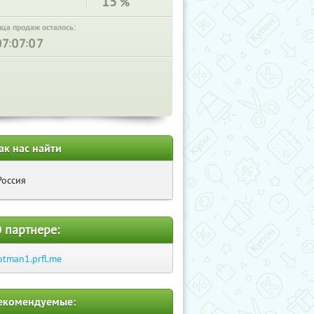
15
%
нца продаж осталось:
:
:
ак нас найти
Россия
 партнере:
otman1.prfl.me
екомендуемые: