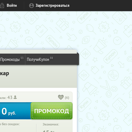
Войти
Зарегистрироваться
53
88
Промокоды
ПолучиКупон
вкар
43
(6)
или:
0
руб.
 без скидки:
Экономия: