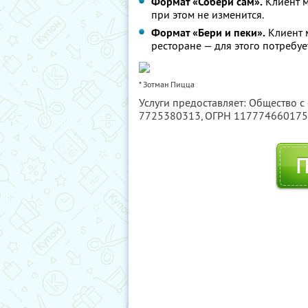
Формат «Собери сам».
Клиент м
при этом не изменится.
Формат «Бери и пеки».
Клиент м
ресторане — для этого потребуе
* Зотман Пицца
Услуги предоставляет: Общество с
7725380313
, ОГРН 11777466017