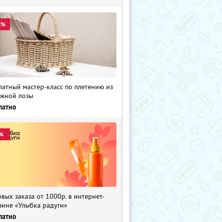
0%
латный мастер-класс по плетению из
жной лозы
латно
%
рвых заказа от 1000р. в интернет-
зине «Улыбка радуги»
латно