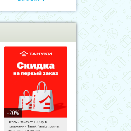
-20
%
Первый заказ от 1090р. в
10:07:01
Получили:
256
приложении TanukiFamily: роллы,
Россия
суши, пицца и другое