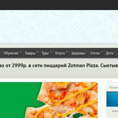
1
31
26
13
14
1
17
6
Обучение
Товары
Туры
Услуги
Здоровье
Отели
Дети
з от 2999р. в сети пиццерий Zotman Pizza. Сыкты
Получ
Цена