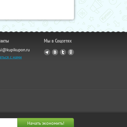
такты
Мы в Соцсетях
si@kupikupon.ru
аться с нами