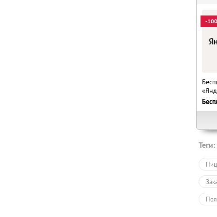
-10
Бесп
«Янд
Бесп
Теги:
Пиц
Зак
Пол