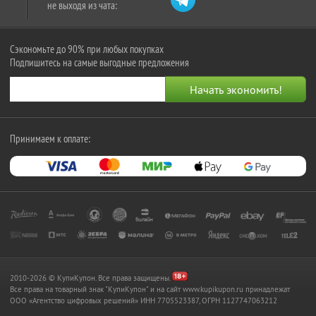
не выходя из чата:
Сэкономьте до 90% при любых покупках
Подпишитесь на самые выгодные предложения
Принимаем к оплате:
2010-2026 © КупиКупон. Все права защищены.
Все права на товарный знак "КупиКупон" и на сайт www.kupikupon.ru принадлежат
OOO «Агентство цифровых решений» ИНН 7705523387, ОГРН 1127747063212