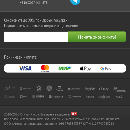
не выходя из чата:
Сэкономьте до 90% при любых покупках
Подпишитесь на самые выгодные предложения
Принимаем к оплате:
2010-2026 © КупиКупон. Все права защищены.
Все права на товарный знак "КупиКупон" и на сайт www.kupikupon.ru принадлежат
OOO «Агентство цифровых решений» ИНН 7705523387, ОГРН 1127747063212