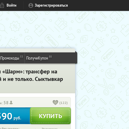
Войти
Зарегистрироваться
53
88
Промокоды
ПолучиКупон
и «Шарм»: трансфер на
 и не только. Сыктывкар
58
(122)
и:
390
руб.
 без скидки: