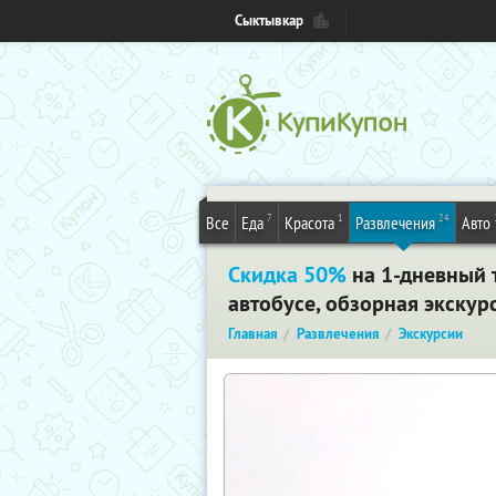
Сыктывкар
7
1
24
Все
Еда
Красота
Развлечения
Авто
Скидка 50%
на 1-дневный 
автобусе, обзорная экскур
Главная
Развлечения
Экскурсии