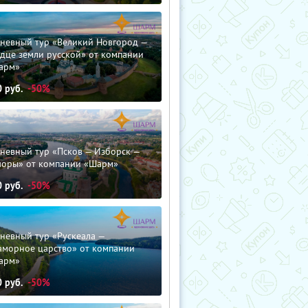
дневный тур «Великий Новгород —
дце земли русской» от компании
арм»
0
руб.
-50%
невный тур «Псков — Изборск —
чоры» от компании «Шарм»
0
руб.
-50%
невный тур «Рускеала —
аморное царство» от компании
арм»
0
руб.
-50%