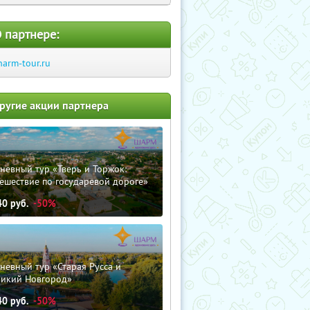
 партнере:
harm-tour.ru
ругие акции партнера
невный тур «Тверь и Торжок:
ешествие по государевой дороге»
40
руб.
-50%
невный тур «Старая Русса и
ликий Новгород»
40
руб.
-50%