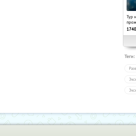
Тур 
прож
174
Теги:
Раз
Экс
Экс
Авт
Пеш
Сан
Раз