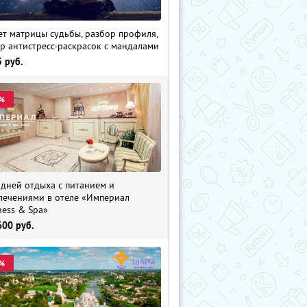
ет матрицы судьбы, разбор профиля,
р антистресс-раскрасок с мандалами
5
руб.
%
 дней отдыха с питанием и
лечениями в отеле «Империал
ness & Spa»
600
руб.
%