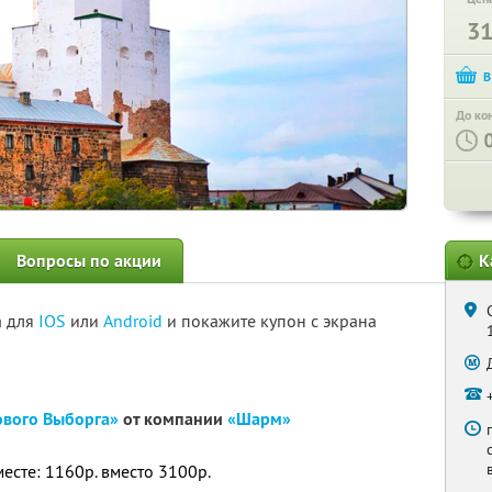
3
До ко
Вопросы по акции
К
а для
IOS
или
Android
и покажите купон с экрана
ового Выборга»
от компании
«Шарм»
месте: 1160р. вместо 3100р.