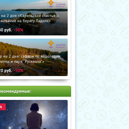
 на 2 дня «Карельское счастье —
оживание на берегу Ладоги»
40
руб.
-50%
р на 2 дня: сафари по водопадам
елии и парк “Рускеала"»
20
руб.
-50%
екомендуемые:
%