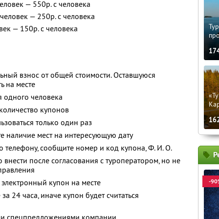
еловек — 550р. с человека
человек — 250р. с человека
Тур
век — 150р. с человека
пр
17
ьный взнос от общей стоимости. Оставшуюся
ь на месте
«Ту
я одного человека
Кар
количество купонов
16
зоваться только один раз
е наличие мест на интересующую дату
о телефону, сообщите номер и код купона,
Ф. И. О.
Р
 внести после согласования с туроператором, но не
тправления
 электронный купон на месте
-90
за 24 часа, иначе купон будет считаться
ими спецпредложениями компании