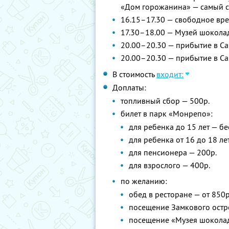
«Дом горожанина» — самый с
16.15–17.30 — свободное вре
17.30–18.00 — Музей шокола
20.00–20.30 — прибытие в Сан
20.00–20.30 — прибытие в Са
В стоимость
входит:
Доплаты:
топливный сбор — 500р.
билет в парк «Монрепо»:
для ребенка до 15 лет — б
для ребенка от 16 до 18 ле
для пенсионера — 200р.
для взрослого — 400р.
по желанию:
обед в ресторане — от 850р
посещение Замкового остр
посещение «Музея шокола