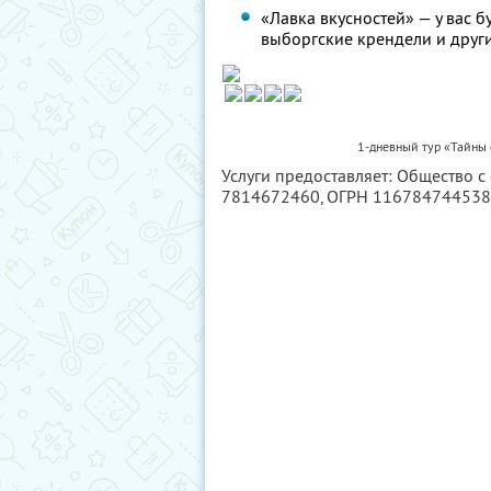
«Лавка вкусностей» — у вас 
выборгские крендели и друг
1-дневный тур «Тайны
Услуги предоставляет: Общество с
7814672460
, ОГРН 11678474453