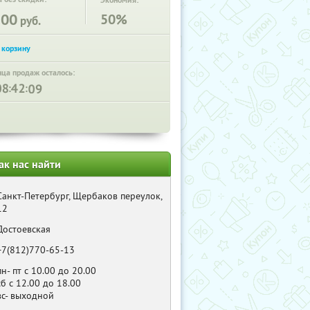
Экономия:
100
50%
руб.
нца продаж осталось:
:
:
ак нас найти
Санкт-Петербург, Щербаков переулок,
12
Достоевская
+7(812)770-65-13
пн- пт с 10.00 до 20.00
сб с 12.00 до 18.00
вс- выходной