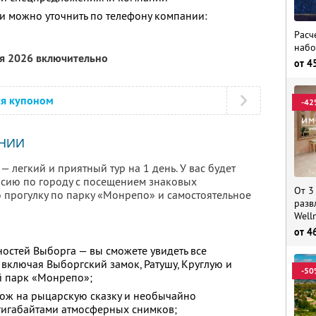
 можно уточнить по телефону компании:
Расч
набо
ря 2026 включительно
от
4
ся купоном
-42
НИИ
 легкий и приятный тур на 1 день. У вас будет
рсию по городу с посещением знаковых
От 3
 прогулку по парку «Монрепо» и самостоятельное
разв
Well
от
4
остей Выборга — вы сможете увидеть все
 включая Выборгский замок, Ратушу, Круглую и
-50
й парк «Монрепо»;
ож на рыцарскую сказку и необычайно
 гигабайтами атмосферных снимков;