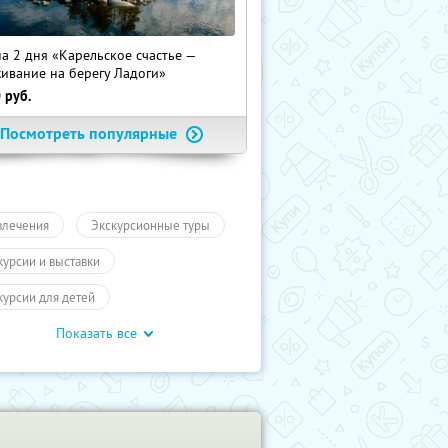
на 2 дня «Карельское счастье —
ивание на берегу Ладоги»
0
руб.
Посмотреть популярные
влечения
Экскурсионные туры
курсии и выставки
курсии для детей
Показать все
обусные экскурсии
ие экскурсии
Экскурсии
кт-Петербург
Туры
влечения