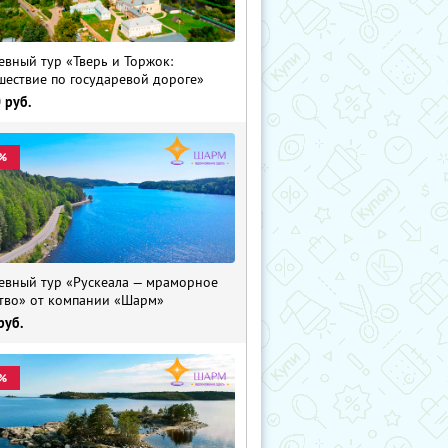
евный тур «Тверь и Торжок:
шествие по государевой дороге»
0
руб.
%
евный тур «Рускеала — мраморное
тво» от компании «Шарм»
руб.
%