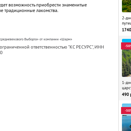
будет возможность приобрести знаменитые
ие традиционные лакомства.
2-дн
путе
174
 средневекового Выборга» от компании «Шарм»
-50
 ограниченной ответственностью "КС РЕСУРС",
ИНН
80
1-дн
царс
490
-50