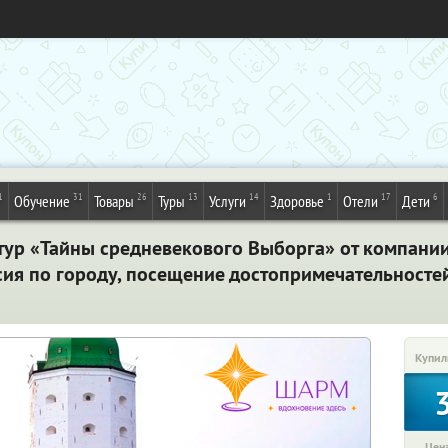
1
31
26
13
14
1
17
6
Обучение
Товары
Туры
Услуги
Здоровье
Отели
Дети
тур «Тайны средневекового Выборга» от компани
сия по городу, посещение достопримечательностей
Купил
Цена