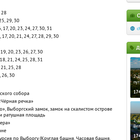
, 28
О
25, 29, 30
6, 17, 20, 23, 24, 27, 30, 31
c
, 17, 20, 21, 24, 27, 28, 29, 30
Д
 19, 20, 23, 26, 27, 30
 18, 21, 24, 25, 28, 31
, 21, 25, 28
, 26, 30
2-д
пут
17
нского собора
 «Чёрная речка»
», Выборгский замок, замок на скалистом острове
 и ратушная площадь
2-д
гера»
Ве
ане
17
урсия по Выборгу (Круглая башня, Часовая башня,