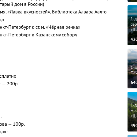
тарый дом в России)
мя, «Лавка вкусностей», Библиотека Алвара Аалто
1-
да
сер
кт-Петербург к ст. м. «Чёрная речка»
«Ш
нкт-Петербург к Казанскому собору
42
1-д
Пе
есплатно
64
т — 200р.
1-д
мр
«Ш
.
ова — 100р.
49
да»: