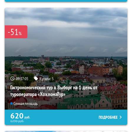
-51
%
09:17:03
Купили:
5
Гастрономический тур в Выборг на 1 день от
туроператора «ХохломаТур»
Сенная площадь
620
ПОДРОБНЕЕ
руб.
6290
руб.