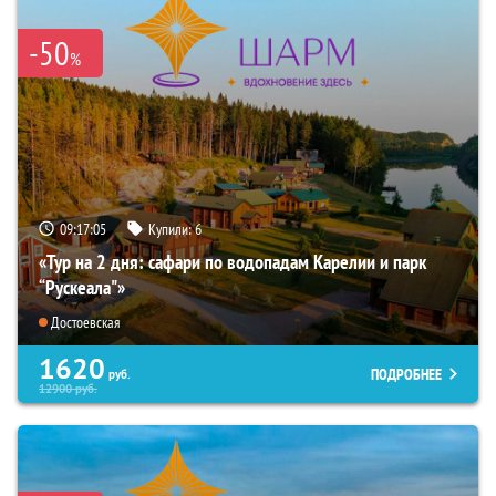
-50
%
09:17:03
Купили:
6
«Тур на 2 дня: сафари по водопадам Карелии и парк
“Рускеала"»
Достоевская
1620
ПОДРОБНЕЕ
руб.
12900
руб.