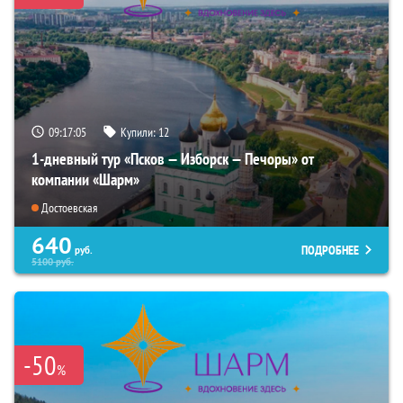
09:17:03
Купили:
12
1-дневный тур «Псков — Изборск — Печоры» от
компании «Шарм»
Достоевская
640
ПОДРОБНЕЕ
руб.
5100
руб.
-50
%