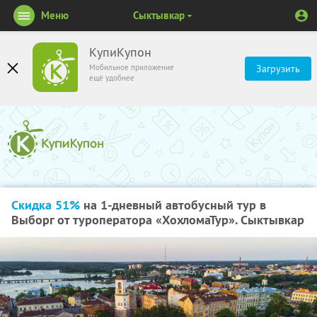
Меню
Сыктывкар
КупиКупон
Мобильное приложение
Загрузить
ещё удобнее
Скидка 51%
на 1-дневный автобусный тур в
Выборг от туроператора «ХохломаТур». Сыктывкар