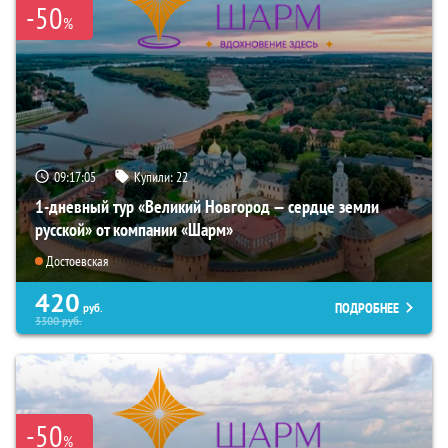
-50
%
09:17:03
Купили:
22
1-дневный тур «Великий Новгород — сердце земли
русской» от компании «Шарм»
Достоевская
420
ПОДРОБНЕЕ
руб.
3300
руб.
-50
%