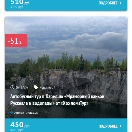
510
ПОДРОБНЕЕ
руб.
5190
руб.
-51
%
09:17:03
Купили:
24
Автобусный тур в Карелию «Мраморный каньон
Рускеала и водопады» от «ХохломаТур»
Сенная площадь
450
ПОДРОБНЕЕ
руб.
4550
руб.