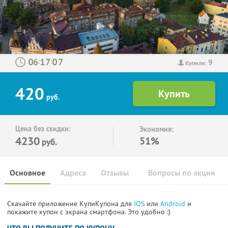
9
:
:
Купили:
420
руб.
Цена без скидки:
Экономия:
4230
51%
руб.
Основное
Адреса
Отзывы
Вопросы по акции
Скачайте приложение КупиКупона для
IOS
или
Android
и
покажите купон с экрана смартфона. Это удобно :)