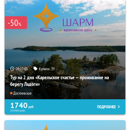
-50
%
09:17:03
Купили:
39
Тур на 2 дня «Карельское счастье — проживание на
берегу Ладоги»
Достоевская
1740
ПОДРОБНЕЕ
руб.
13900
руб.