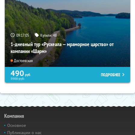
09:17:03
Купили:
48
1-дневный тур «Рускеала — мраморное царство» от
компании «Шарм»
Достоевская
490
ПОДРОБНЕЕ
руб.
3900
руб.
Компания
Основное
Публикации о нас