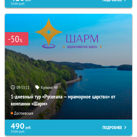
3300
руб.
-50
%
09:53:09
Купили:
49
1-дневный тур «Рускеала — мраморное царство» от
компании «Шарм»
Достоевская
490
ПОДРОБНЕЕ
руб.
3900
руб.