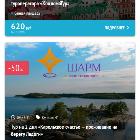
туроператора «ХохломаТур»
Сенная площадь
620
ПОДРОБНЕЕ
руб.
6290
руб.
-50
%
09:53:09
Купили:
41
Тур на 2 дня «Карельское счастье — проживание на
берегу Ладоги»