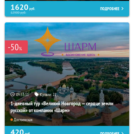
1620
ПОДРОБНЕЕ
руб.
12900
руб.
-50
%
09:53:09
Купили:
22
1-дневный тур «Великий Новгород — сердце земли
русской» от компании «Шарм»
Достоевская
420
ПОДРОБНЕЕ
руб.