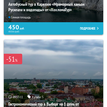
Автобусный тур в Карелию «Мраморный каньон
Рускеала и водопады» от «ХохломаТур»
Сенная площадь
450
ПОДРОБНЕЕ
руб.
4550
руб.
-51
%
09:53:09
Купили:
5
Гастрономический тур в Выборг на 1 день от