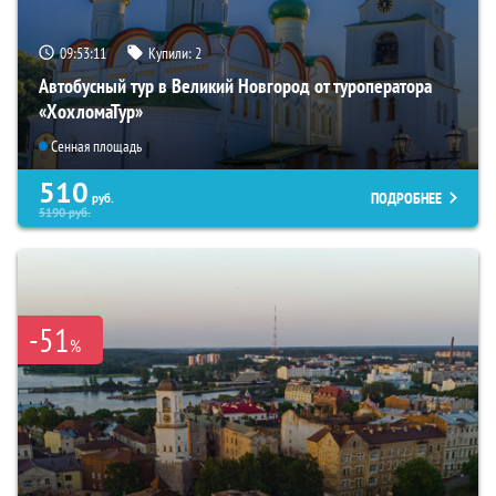
09:53:09
Купили:
2
Автобусный тур в Великий Новгород от туроператора
«ХохломаТур»
Сенная площадь
510
ПОДРОБНЕЕ
руб.
5190
руб.
-51
%