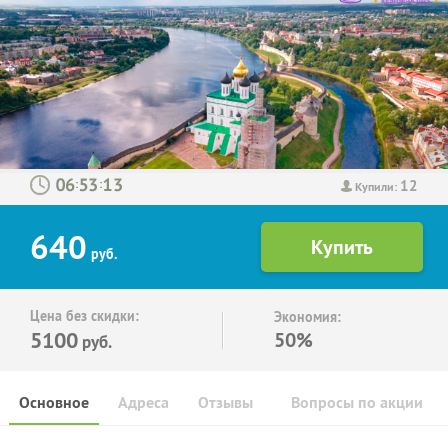
12
:
:
Купили:
640
руб.
Цена без скидки:
Экономия:
5100
50%
руб.
Основное
Адреса
Отзывы
Вопросы по акции