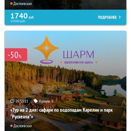
Достоевская
1740
ПОДРОБНЕЕ
руб.
13900
руб.
-50
%
09:53:09
Купили:
6
«Тур на 2 дня: сафари по водопадам Карелии и парк
“Рускеала"»
Достоевская