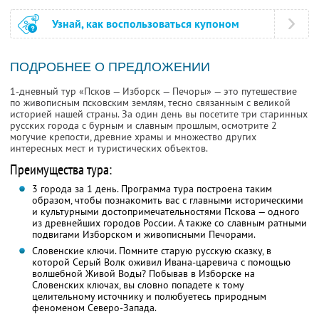
Узнай, как воспользоваться купоном
ПОДРОБНЕЕ О ПРЕДЛОЖЕНИИ
1-дневный тур «Псков — Изборск — Печоры» — это путешествие
по живописным псковским землям, тесно связанным с великой
историей нашей страны. За один день вы посетите три старинных
русских города с бурным и славным прошлым, осмотрите 2
могучие крепости, древние храмы и множество других
интересных мест и туристических объектов.
Преимущества тура:
3 города за 1 день. Программа тура построена таким
образом, чтобы познакомить вас с главными историческими
и культурными достопримечательностями Пскова — одного
из древнейших городов России. А также со славным ратными
подвигами Изборском и живописными Печорами.
Словенские ключи. Помните старую русскую сказку, в
которой Серый Волк оживил Ивана-царевича с помощью
волшебной Живой Воды? Побывав в Изборске на
Словенских ключах, вы словно попадете к тому
целительному источнику и полюбуетесь природным
феноменом Северо-Запада.