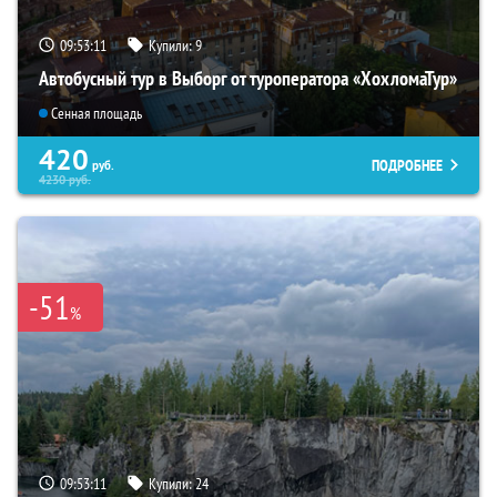
09:53:09
Купили:
9
Автобусный тур в Выборг от туроператора «ХохломаТур»
Сенная площадь
420
ПОДРОБНЕЕ
руб.
4230
руб.
-51
%
09:53:09
Купили:
24