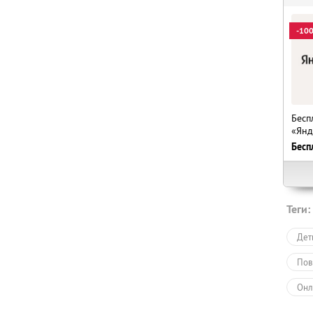
-10
Бесп
«Янд
Бесп
Теги:
Дет
Пов
Онл
Обу