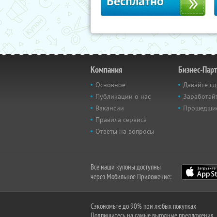
Бесплатно
Компания
Бизнес-Пар
Основное
Давайте сд
Публикации о нас
Заработайт
Вакансии
Прошедши
Правила сервиса
Ответы на вопросы
Все наши купоны доступны
через Мобильное Приложение:
Сэкономьте до 90% при любых покупках
Подпишитесь на самые выгодные предложения