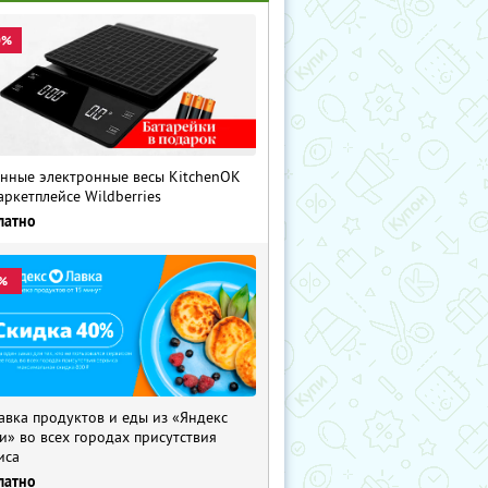
0%
нные электронные весы KitchenOK
аркетплейсе Wildberries
латно
%
авка продуктов и еды из «Яндекс
и» во всех городах присутствия
иса
латно