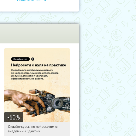
-60
%
Онлайн-курсы по нейросетям от
12:32:17
Получили:
6
академии «Эдюсон»
Москва