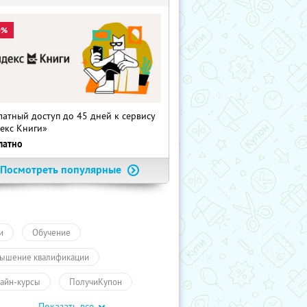
0%
латный доступ до 45 дней к сервису
екс Книги»
латно
Посмотреть популярные
и
Обучение
ышение квалификации
айн-курсы
ПолучиКупон
Показать все
чение
Обучение