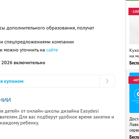
-10
сы дополнительного образования, получат
ими спецпредложениями компании
и можно уточнить на
сайте
Кухо
на м
а 2026 включительно
Бесп
-40
ся купоном
НИИ
ля детей» от онлайн-школы дизайна Easydesi
ателем. Для вас подберут удобное время занятия и
Дост
каждому ребенку.
Лавк
серв
Бесп