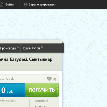
Войти
Зарегистрироваться
48
83
Промокоды
ПолучиКупон
йна Easydesi. Сыктывкар
53
(4)
или:
0
руб.
 без скидки:
Экономия: