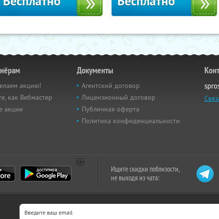
Бесплатно
Бесплатно
тнёрам
Документы
Кон
елаем акцию!
Агентский договор
spro
е, как Вебмастер
Лицензионный договор
Связ
е акции
Публичная оферта
Политика конфиденциальности
Ищите скидки поблизости,
не выходя из чата: