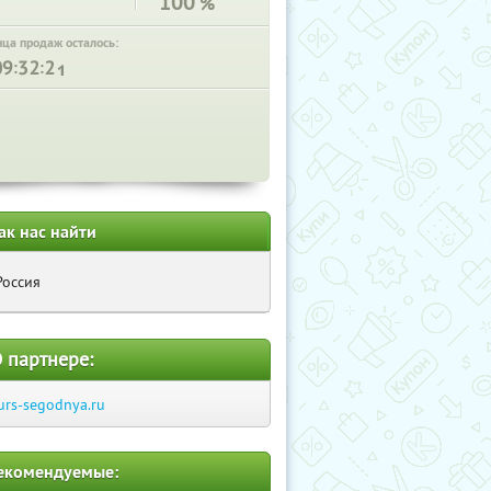
100
%
нца продаж осталось:
:
:
ак нас найти
Россия
 партнере:
urs-segodnya.ru
екомендуемые: