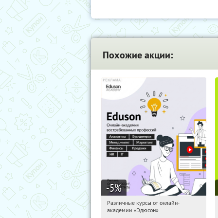
Похожие акции:
-5
%
Различные курсы от онлайн-
12:32:17
Получили:
2
академии «Эдюсон»
Россия