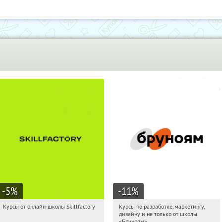
-5
%
-11
%
Курсы от онлайн-школы Skillfactory
Курсы по разработке, маркетингу,
12:32:17
Получи первым!
12:32:17
Получи первым!
дизайну и не только от школы
Россия
Россия
«Бруноям»