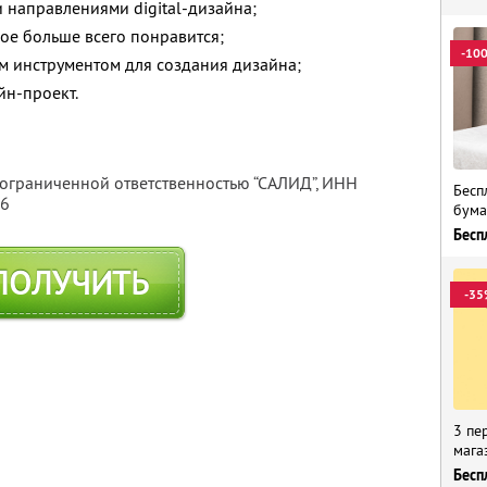
 направлениями digital-дизайна;
ое больше всего понравится;
-10
м инструментом для создания дизайна;
йн-проект.
 ограниченной ответственностью “САЛИД”,
ИНН
Бесп
76
бума
Бесп
ПОЛУЧИТЬ
-35
3 пе
мага
Бесп