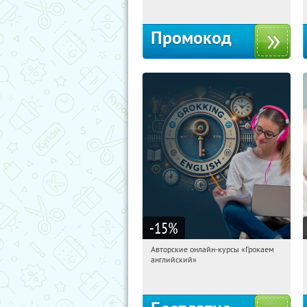
Промокод
-15
%
Авторские онлайн-курсы «Грокаем
12:32:17
Получили:
4
английский»
Россия