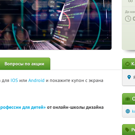
∞
До ко
Вопросы по акции
К
а для
IOS
или
Android
и покажите купон с экрана
О
профессии для детей»
от онлайн-школы дизайна
k
Р