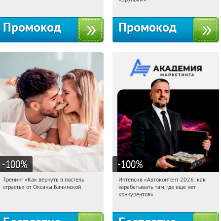
Промокод
Промокод
-100
%
-100
%
Тренинг «Как вернуть в постель
Интенсив «Автоконтент 2026: как
12:32:17
Получили:
16
12:32:17
Получили:
4
страсть» от Оксаны Бачинской
зарабатывать там, где еще нет
Россия
Россия
конкурентов»