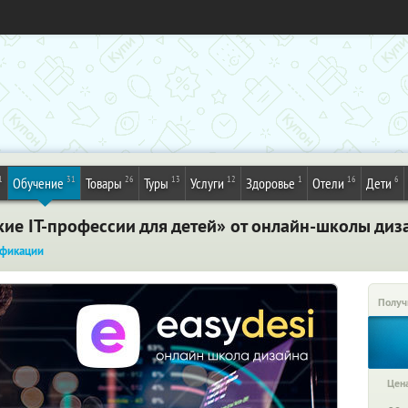
1
31
26
13
12
1
16
6
Обучение
Товары
Туры
Услуги
Здоровье
Отели
Дети
ие IT-профессии для детей» от онлайн-школы диза
фикации
Получ
Цена