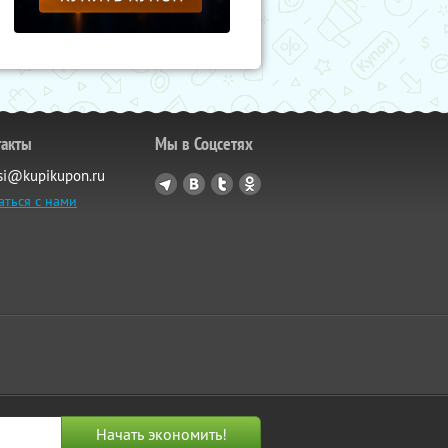
такты
Мы в Соцсетях
si@kupikupon.ru
аться с нами