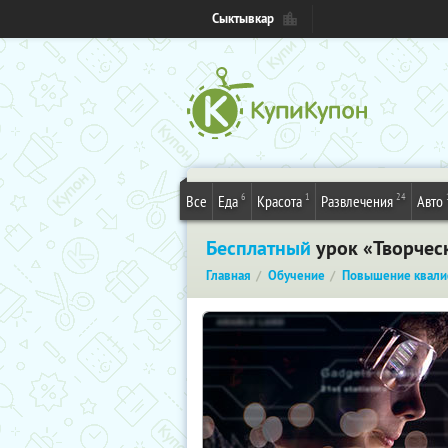
Сыктывкар
6
1
24
Все
Еда
Красота
Развлечения
Авто
Бесплатный
урок «Творческ
Главная
Обучение
Повышение квали