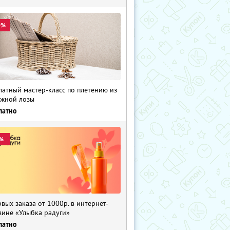
0%
латный мастер-класс по плетению из
жной лозы
латно
%
рвых заказа от 1000р. в интернет-
зине «Улыбка радуги»
латно