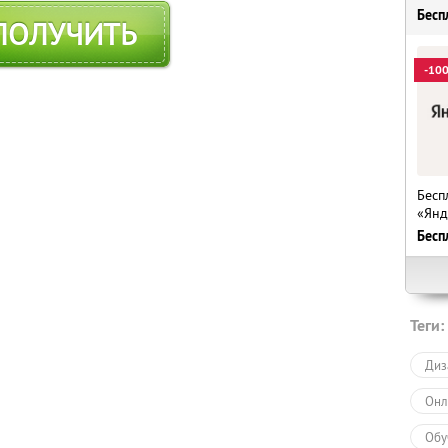
Бесп
ПОЛУЧИТЬ
-10
Бесп
«Янд
Бесп
Теги:
Диз
Онл
Обу