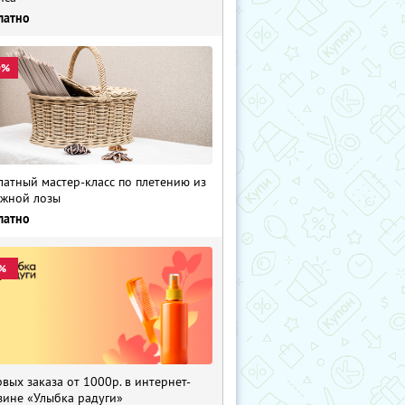
латно
0%
латный мастер-класс по плетению из
жной лозы
латно
%
рвых заказа от 1000р. в интернет-
зине «Улыбка радуги»