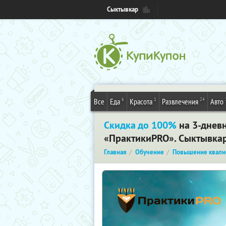
Сыктывкар
6
1
24
Все
Еда
Красота
Развлечения
Авто
Скидка до 100%
на 3-днев
«ПрактикиPRO». Сыктывка
Главная
Обучение
Повышение квали