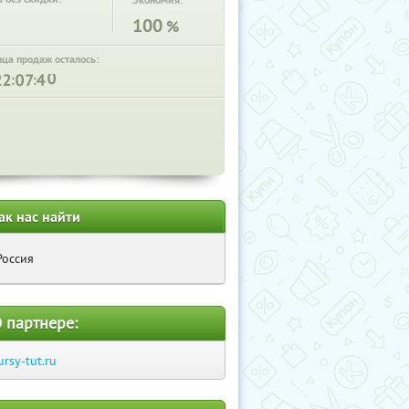
Экономия:
100
%
нца продаж осталось:
:
:
ак нас найти
Россия
 партнере:
ursy-tut.ru