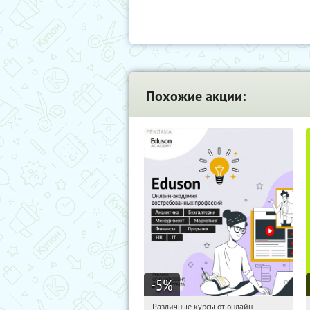
Похожие акции:
-5
%
Различные курсы от онлайн-
01:07:44
Получили:
2