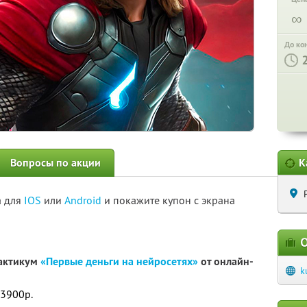
∞
До ко
Вопросы по акции
К
а для
IOS
или
Android
и покажите купон с экрана
О
рактикум
«Первые деньги на нейросетях»
от онлайн-
k
 3900р.