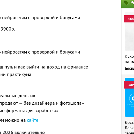
Р
о нейросетям с проверкой и бонусами
-10
19900р.
о нейросетям с проверкой и бонусами
Кухо
на м
ш путь и как выйти на доход на фрилансе
Бесп
нии практикума
-40
реальные деньги»
 продают — без дизайнера и фотошопа»
вые форматы для заработка»
кум можно на
сайте
Дост
Лавк
я 2026 включительно
серв