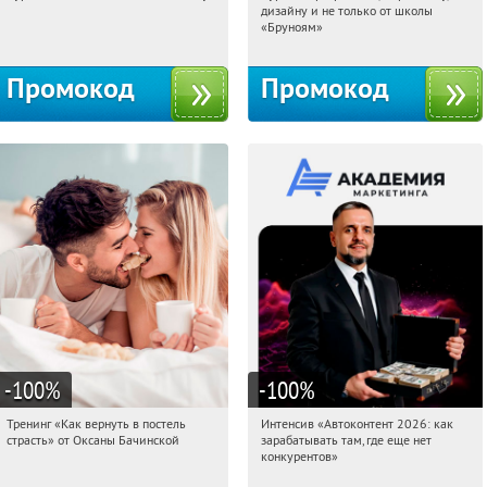
дизайну и не только от школы
Россия
Россия
«Бруноям»
Промокод
Промокод
-100
%
-100
%
Тренинг «Как вернуть в постель
Интенсив «Автоконтент 2026: как
01:07:44
Получили:
16
01:07:44
Получили:
4
страсть» от Оксаны Бачинской
зарабатывать там, где еще нет
Россия
Россия
конкурентов»