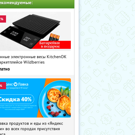
екомендуемые:
0%
нные электронные весы KitchenOK
аркетплейсе Wildberries
латно
%
авка продуктов и еды из «Яндекс
и» во всех городах присутствия
иса