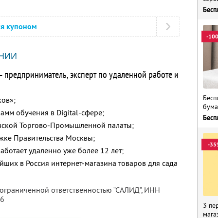
Бесп
ся купоном
-10
НИИ
— предприниматель, эксперт по удаленной работе и
Бесп
ков»;
бума
мм обучения в Digital-сфере;
Бесп
ской Торгово-Промышленной палаты;
жке Правительства Москвы;
-35
аботает удаленно уже более 12 лет;
йших в Россия интернет-магазина товаров для сада
 ограниченной ответственностью “САЛИД”,
ИНН
76
3 пе
мага