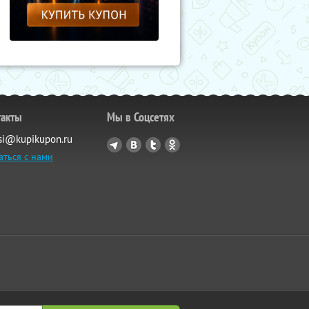
такты
Мы в Соцсетях
si@kupikupon.ru
аться с нами