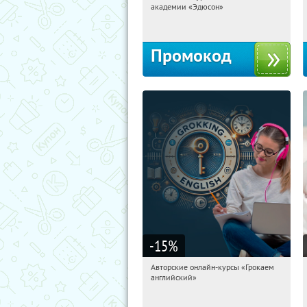
академии «Эдюсон»
Россия
Промокод
-15
%
Авторские онлайн-курсы «Грокаем
01:07:44
Получили:
4
английский»
Россия