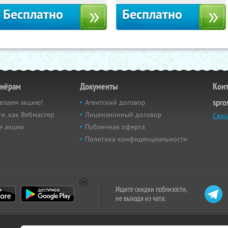
Бесплатно
Бесплатно
тнёрам
Документы
Кон
елаем акцию!
Агентский договор
spro
е, как Вебмастер
Лицензионный договор
Связ
е акции
Публичная оферта
Политика конфиденциальности
Ищите скидки поблизости,
не выходя из чата: