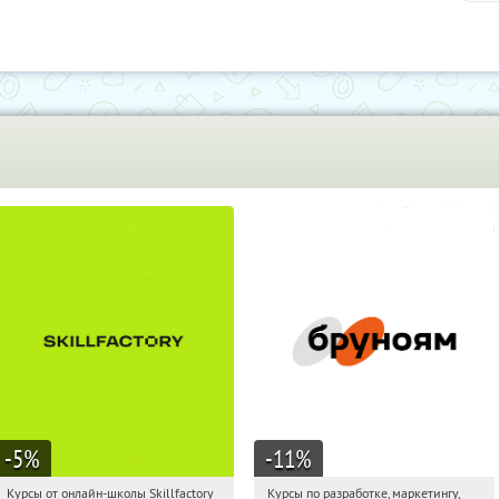
-5
%
-11
%
Курсы от онлайн-школы Skillfactory
Курсы по разработке, маркетингу,
01:07:44
Получи первым!
01:07:44
Получи первым!