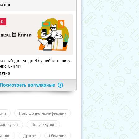
латно
0%
латный доступ до 45 дней к сервису
екс Книги»
латно
Посмотреть популярные
айн
Повышение квалификации
айн-курсы
ПолучиКупон
чение
Другое
Обучение