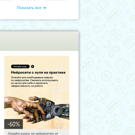
Показать все
-60
%
Онлайн-курсы по нейросетям от
01:07:44
Получили:
6