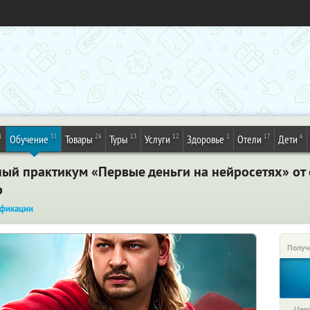
1
31
26
13
12
1
17
6
Обучение
Товары
Туры
Услуги
Здоровье
Отели
Дети
ный практикум «Первые деньги на нейросетях» от
р
фикации
Получ
Цена