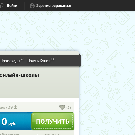
Войти
Зарегистрироваться
49
84
Промокоды
ПолучиКупон
 онлайн-школы
29
(2)
или:
0
руб.
 без скидки: