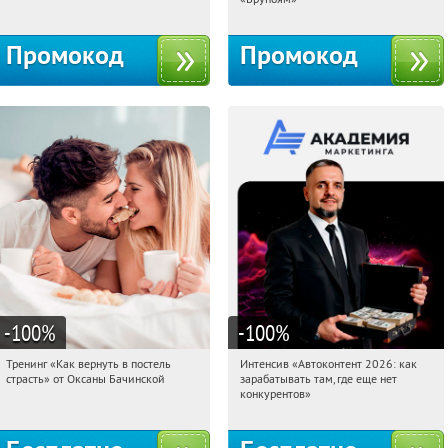
Промокод
Промокод
-100
%
-100
%
Тренинг «Как вернуть в постель
Интенсив «Автоконтент 2026: как
11:02:56
Получили:
13
11:02:56
Получили:
4
страсть» от Оксаны Бачинской
зарабатывать там, где еще нет
Россия
Россия
конкурентов»