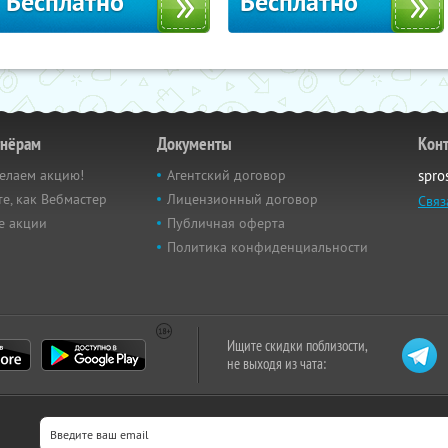
Бесплатно
Бесплатно
тнёрам
Документы
Кон
елаем акцию!
Агентский договор
spro
е, как Вебмастер
Лицензионный договор
Связ
е акции
Публичная оферта
Политика конфиденциальности
Ищите скидки поблизости,
не выходя из чата: