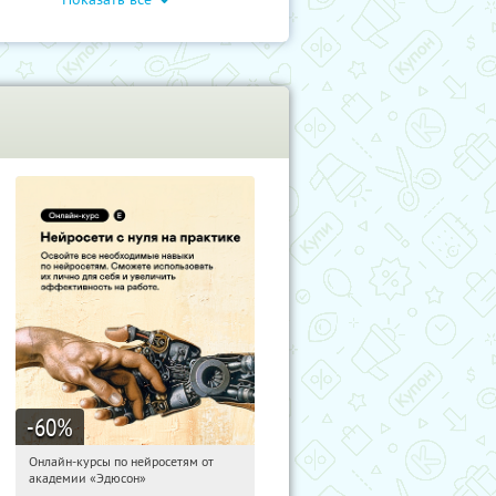
-60
%
Онлайн-курсы по нейросетям от
11:02:56
Получили:
6
академии «Эдюсон»
Москва