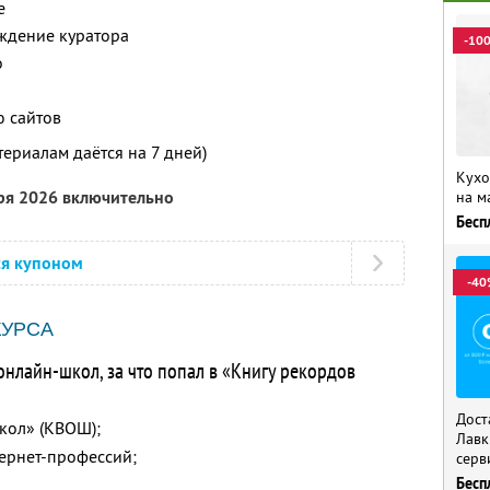
е
ждение куратора
-10
о
ю сайтов
териалам даётся на 7 дней)
Кухо
бря 2026 включительно
на м
Бесп
ся купоном
-40
КУРСА
онлайн-школ, за что попал в «Книгу рекордов
Дост
кол» (КВОШ);
Лавк
тернет-профессий;
серв
Бесп