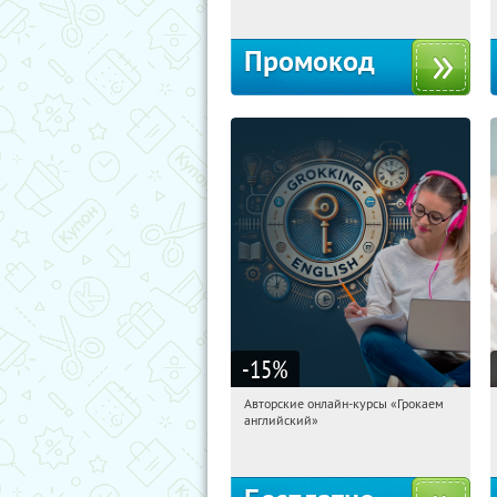
Промокод
-15
%
Авторские онлайн-курсы «Грокаем
11:02:56
Получили:
4
английский»
Россия