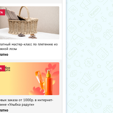
0%
латный мастер-класс по плетению из
жной лозы
латно
%
рвых заказа от 1000р. в интернет-
зине «Улыбка радуги»
латно