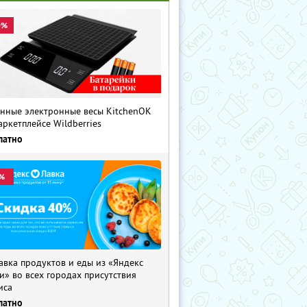
0%
нные электронные весы KitchenOK
аркетплейсе Wildberries
латно
%
авка продуктов и еды из «Яндекс
и» во всех городах присутствия
иса
латно