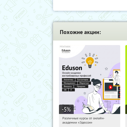
Похожие акции:
-5
%
Различные курсы от онлайн-
11:02:56
Получили:
2
академии «Эдюсон»
Россия