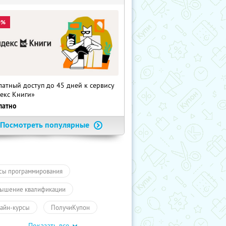
0%
латный доступ до 45 дней к сервису
екс Книги»
латно
Посмотреть популярные
сы программирования
ышение квалификации
айн-курсы
ПолучиКупон
Показать все
чение
Другое
Обучение