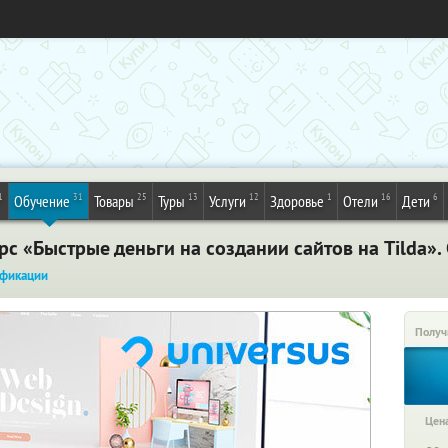
1
31
25
13
12
1
16
6
Обучение
Товары
Туры
Услуги
Здоровье
Отели
Дети
рс «Быстрые деньги на создании сайтов на Tilda»
фикации
Получ
Цена