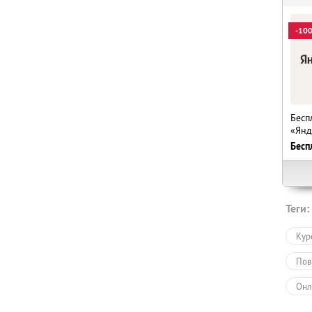
-10
Бесп
«Янд
Бесп
Теги:
Кур
Пов
Онл
Обу