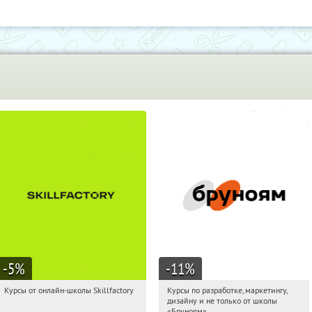
-5
%
-11
%
Курсы от онлайн-школы Skillfactory
Курсы по разработке, маркетингу,
11:02:56
Получи первым!
11:02:56
Получи первым!
дизайну и не только от школы
Россия
Россия
«Бруноям»