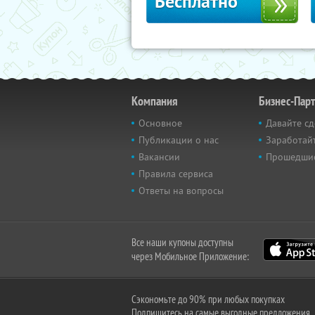
Бесплатно
Компания
Бизнес-Пар
Основное
Давайте сд
Публикации о нас
Заработайт
Вакансии
Прошедши
Правила сервиса
Ответы на вопросы
Все наши купоны доступны
через Мобильное Приложение:
Сэкономьте до 90% при любых покупках
Подпишитесь на самые выгодные предложения