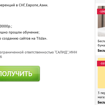
еренций в СНГ, Европе, Азии.
-10
50000р.;
пешно прошли обучение;
 созданию сайтов на Tilda».
Бесп
бума
Бесп
 ограниченной ответственностью “САЛИД”,
ИНН
76
-35
ПОЛУЧИТЬ
3 пе
мага
Бесп