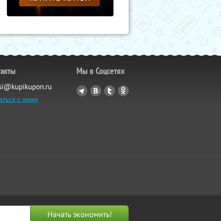
такты
Мы в Соцсетях
si@kupikupon.ru
аться с нами