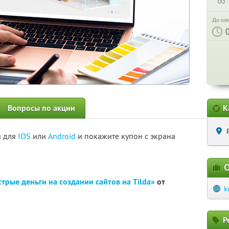
∞
До ко
Вопросы по акции
К
а для
IOS
или
Android
и покажите купон с экрана
О
трые деньги на создании сайтов на Tilda»
от
k
Р