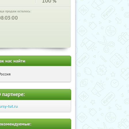
100
%
нца продаж осталось:
:
:
ак нас найти
Россия
 партнере:
ursy-tut.ru
екомендуемые: