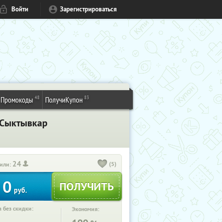
Войти
Зарегистрироваться
48
83
Промокоды
ПолучиКупон
. Сыктывкар
24
(5)
или:
0
руб.
 без скидки:
Экономия: