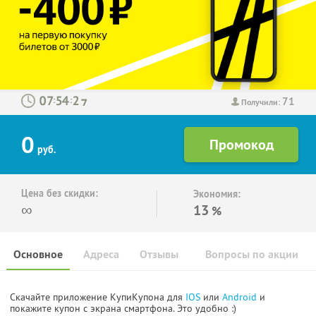
71
:
:
Получили:
0
руб.
Цена без скидки:
Экономия:
∞
13
%
Основное
Адреса
Отзывы
Вопросы по акции
Скачайте приложение КупиКупона для
IOS
или
Android
и
покажите купон с экрана смартфона. Это удобно :)