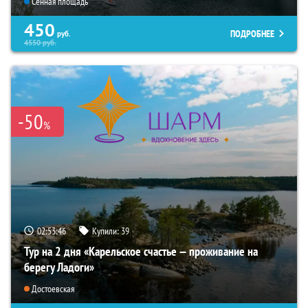
Сенная площадь
450
ПОДРОБНЕЕ
руб.
4550
руб.
-50
%
02:53:45
Купили:
39
Тур на 2 дня «Карельское счастье — проживание на
берегу Ладоги»
Достоевская