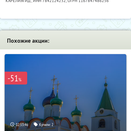
"КАРЕЛИЯГИД",
ИНН 7842124232
, ОГРН 1167847486256
Похожие акции:
-51
%
02:53:45
Купили:
2