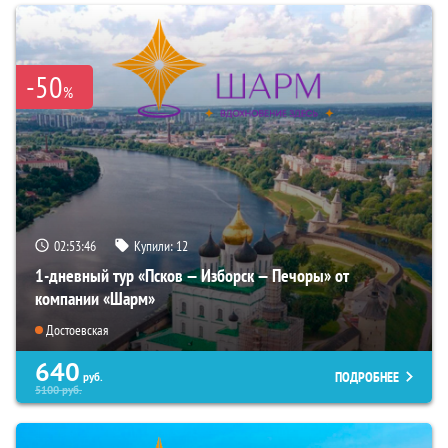
-50
%
02:53:45
Купили:
12
1-дневный тур «Псков — Изборск — Печоры» от
компании «Шарм»
Достоевская
640
ПОДРОБНЕЕ
руб.
5100
руб.