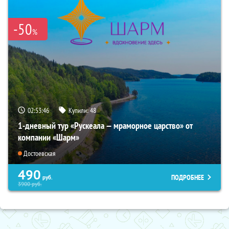
-50
%
02:53:45
Купили:
48
1-дневный тур «Рускеала — мраморное царство» от
компании «Шарм»
Достоевская
490
ПОДРОБНЕЕ
руб.
3900
руб.