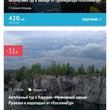
Автобусный тур в Выборг от туроператора «ХохломаТур»
Сенная площадь
420
ПОДРОБНЕЕ
руб.
4230
руб.
-51
%
02:53:45
Купили:
24
Автобусный тур в Карелию «Мраморный каньон
Рускеала и водопады» от «ХохломаТур»