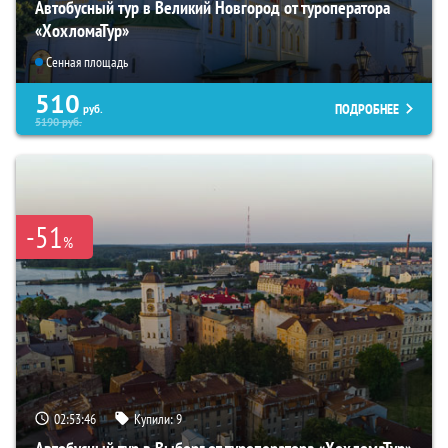
Автобусный тур в Великий Новгород от туроператора
«ХохломаТур»
Сенная площадь
510
ПОДРОБНЕЕ
руб.
5190
руб.
-51
%
02:53:45
Купили:
9