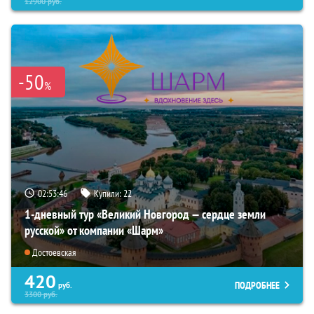
12900
руб.
-50
%
02:53:45
Купили:
22
1-дневный тур «Великий Новгород — сердце земли
русской» от компании «Шарм»
Достоевская
420
ПОДРОБНЕЕ
руб.
3300
руб.