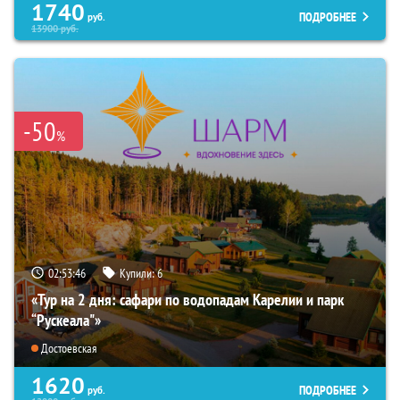
1740
ПОДРОБНЕЕ
руб.
13900
руб.
-50
%
02:53:45
Купили:
6
«Тур на 2 дня: сафари по водопадам Карелии и парк
“Рускеала"»
Достоевская
1620
ПОДРОБНЕЕ
руб.