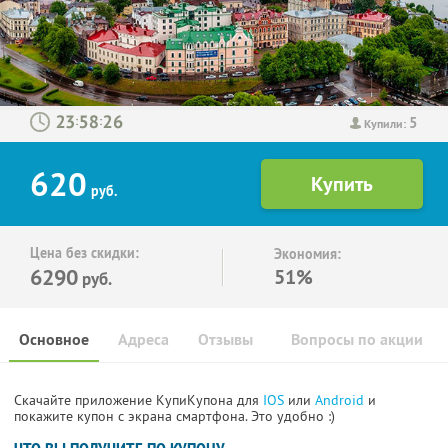
5
:
:
Купили:
620
руб.
Цена без скидки:
Экономия:
6290
51%
руб.
Основное
Адреса
Отзывы
Вопросы по акции
Скачайте приложение КупиКупона для
IOS
или
Android
и
покажите купон с экрана смартфона. Это удобно :)