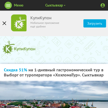
Меню
Сыктывкар
КупиКупон
Мобильное приложение
Загрузить
ещё удобнее
Скидка 51%
на 1-дневный гастрономический тур в
Выборг от туроператора «ХохломаТур». Сыктывкар