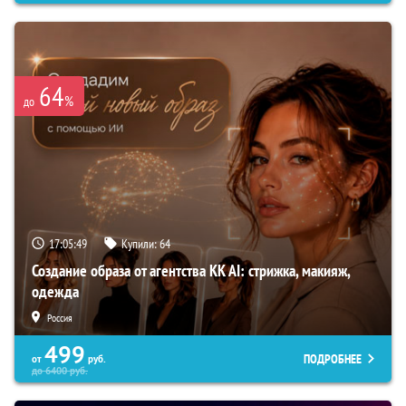
64
%
до
17:05:48
Купили:
64
Создание образа от агентства KK AI: стрижка, макияж,
одежда
Россия
499
ПОДРОБНЕЕ
от
руб.
до
6400
руб.