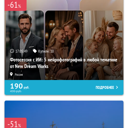
-61
%
17:05:48
Купили:
10
Фотосессия с ИИ: 5 нейрофотографий в любой тематике
от New Dream Works
Россия
190
ПОДРОБНЕЕ
руб.
490
руб.
-51
%