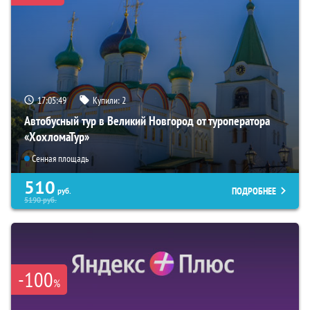
17:05:48
Купили:
2
Автобусный тур в Великий Новгород от туроператора
«ХохломаТур»
Сенная площадь
510
ПОДРОБНЕЕ
руб.
5190
руб.
-100
%