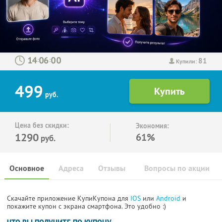
81
:
:
Купили:
499
руб.
Цена без скидки:
Экономия:
1290
61%
руб.
Основное
Адреса
Отзывы
Вопросы по акции
Скачайте приложение КупиКупона для
IOS
или
Android
и
покажите купон с экрана смартфона. Это удобно :)