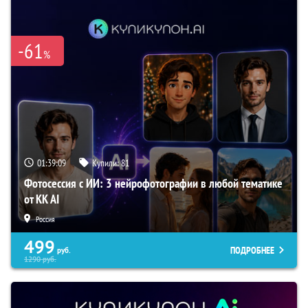
-61
%
01:39:08
Купили:
81
Фотосессия с ИИ: 3 нейрофотографии в любой тематике
от KK AI
Россия
499
ПОДРОБНЕЕ
руб.
1290
руб.