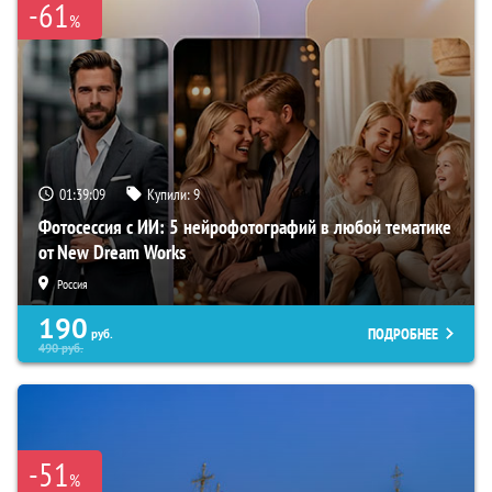
-61
%
01:39:08
Купили:
9
Фотосессия с ИИ: 5 нейрофотографий в любой тематике
от New Dream Works
Россия
190
ПОДРОБНЕЕ
руб.
490
руб.
-51
%