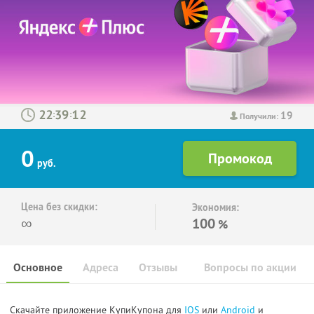
19
:
:
Получили:
0
руб.
Цена без скидки:
Экономия:
∞
100
%
Основное
Адреса
Отзывы
Вопросы по акции
Скачайте приложение КупиКупона для
IOS
или
Android
и