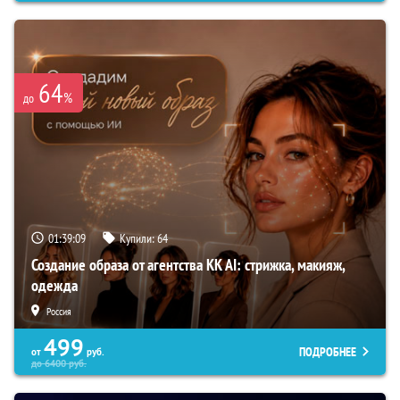
64
%
до
01:39:08
Купили:
64
Создание образа от агентства KK AI: стрижка, макияж,
одежда
Россия
499
ПОДРОБНЕЕ
от
руб.
до
6400
руб.