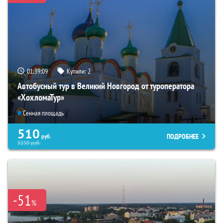
01:39:08
Купили:
2
Автобусный тур в Великий Новгород от туроператора
«ХохломаТур»
Сенная площадь
510
ПОДРОБНЕЕ
руб.
5190
руб.
-51
%