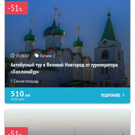
-51
%
05:56:06
Купили:
2
Автобусный тур в Великий Новгород от туроператора
«ХохломаТур»
Сенная площадь
510
ПОДРОБНЕЕ
руб.
5190
руб.
-51