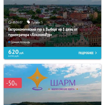
05:56:06
Купили:
5
Гастрономический тур в Выборг на 1 день от
туроператора «ХохломаТур»
Сенная площадь
620
ПОДРОБНЕЕ
руб.
6290
руб.
-50
%