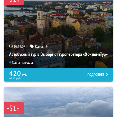
%
05:56:06
Купили:
9
Автобусный тур в Выборг от туроператора «ХохломаТур»
Сенная площадь
420
ПОДРОБНЕЕ
руб.
4230
руб.
-51
%