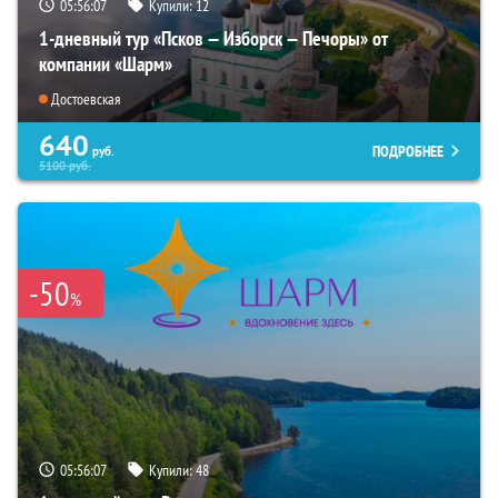
05:56:06
Купили:
12
1-дневный тур «Псков — Изборск — Печоры» от
компании «Шарм»
Достоевская
640
ПОДРОБНЕЕ
руб.
5100
руб.
-50
%
05:56:06
Купили:
48