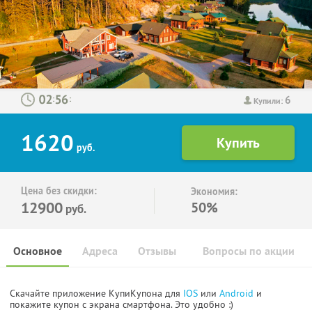
6
:
:
Купили:
1620
руб.
Цена без скидки:
Экономия:
12900
50%
руб.
Основное
Адреса
Отзывы
Вопросы по акции
Скачайте приложение КупиКупона для
IOS
или
Android
и
покажите купон с экрана смартфона. Это удобно :)