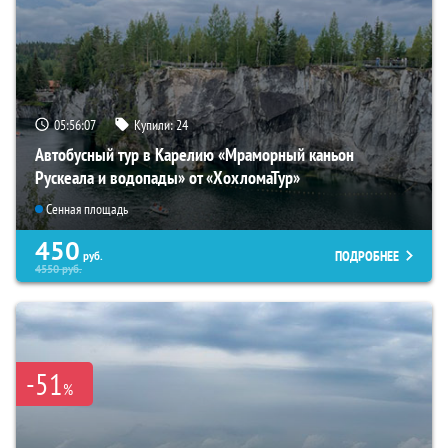
05:56:06
Купили:
24
Автобусный тур в Карелию «Мраморный каньон
Рускеала и водопады» от «ХохломаТур»
Сенная площадь
450
ПОДРОБНЕЕ
руб.
4550
руб.
-51
%