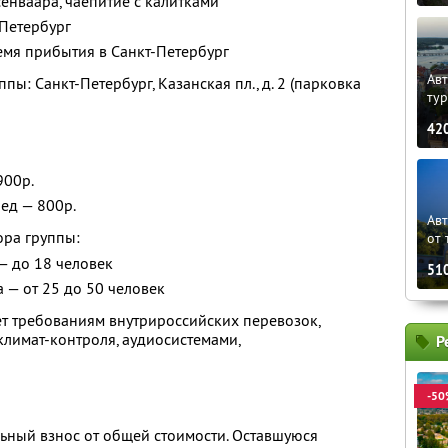
сенваара, чаепитие с калитками
-Петербург
емя прибытия в Санкт-Петербург
Авт
пы: Санкт-Петербург, Казанская пл., д. 2 (парковка
ту
42
900р.
ед — 800р.
Ав
ора группы:
от 
— до 18 человек
51
а — от 25 до 50 человек
ует требованиям внутрироссийских перевозок,
лимат-контроля, аудиосистемами,
Р
-50
ьный взнос от общей стоимости. Оставшуюся