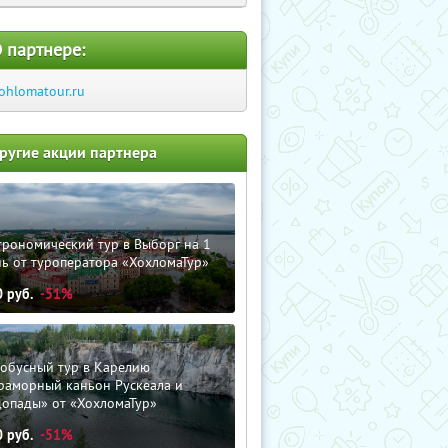
 партнере:
ohlomatour.ru
ругие акции партнера
трономический тур в Выборг на 1
ь от туроператора «ХохломаТур»
0
руб.
-51%
тобусный тур в Карелию
раморный каньон Рускеала и
допады» от «ХохломаТур»
0
руб.
-51%