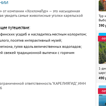
НИИ
» от компании «ХохломаТур» — это насыщенная
ая увидеть самые живописные уголки карельской
Тур 
Выбо
390
ящее путешествие:
 финских усадеб и насладитесь местным колоритом;
-50
шлого, посетив интерактивный музей;
егиона, гуляя вдоль величественных водопадов;
ией свежей традиционной выпечки с горячим
1-дн
царс
490
 ограниченной ответственность "КАРЕЛИЯГИД",
ИНН
56
-50