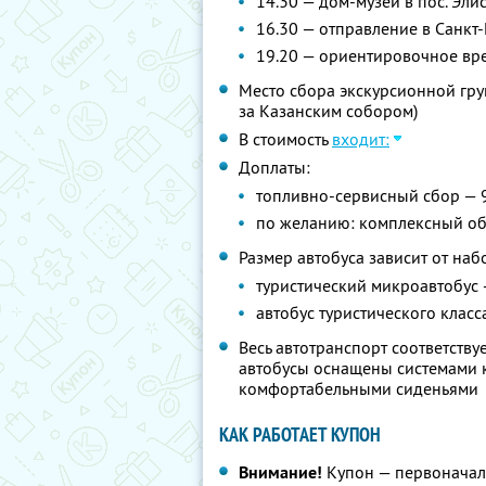
14.30 — дом-музей в пос. Эли
16.30 — отправление в Санкт
19.20 — ориентировочное вр
Место сбора экскурсионной груп
за Казанским собором)
В стоимость
входит:
Доплаты:
топливно-сервисный сбор — 
по желанию: комплексный об
Размер автобуса зависит от наб
туристический микроавтобус 
автобус туристического класс
Весь автотранспорт соответств
автобусы оснащены системами к
комфортабельными сиденьями
КАК РАБОТАЕТ КУПОН
Внимание!
Купон — первоначал