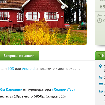
6
До ко
Вопросы по акции
К
а для
IOS
или
Android
и покажите купон с экрана
ьбы Карелии»
от туроператора
«ХохломаТур»
месте: 2710р. вместо 6850р. Скидка 51%