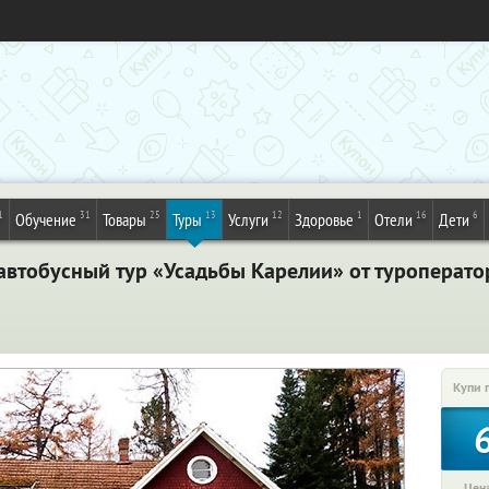
1
31
25
13
12
1
16
6
Обучение
Товары
Туры
Услуги
Здоровье
Отели
Дети
автобусный тур «Усадьбы Карелии» от туроперато
Купи 
Цена