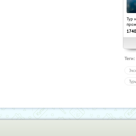
Тур 
прож
174
Теги:
Экс
Тур