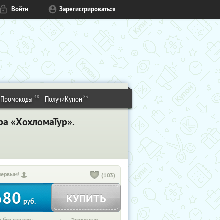
Войти
Зарегистрироваться
48
83
Промокоды
ПолучиКупон
ра «ХохломаТур».
первым!
(103)
680
КУПИТЬ
руб.
 без скидки: