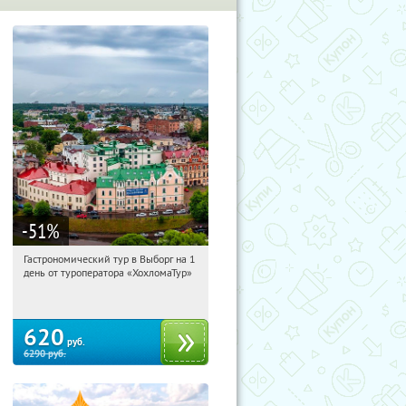
-51
%
Гастрономический тур в Выборг на 1
07:53:16
Купили:
5
день от туроператора «ХохломаТур»
Сенная площадь
620
руб.
6290
руб.