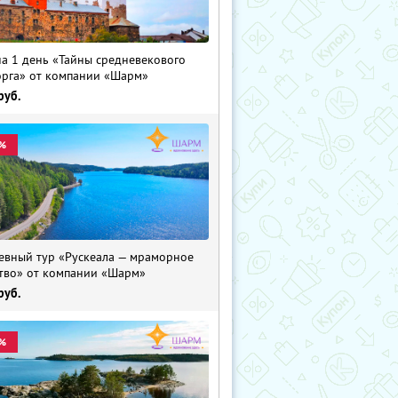
на 1 день «Тайны средневекового
рга» от компании «Шарм»
руб.
%
евный тур «Рускеала — мраморное
тво» от компании «Шарм»
руб.
%