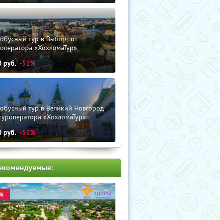
обусный тур в Выборг от
роператора «ХохломаТур»
0
руб.
-51%
тобусный тур в Великий Новгород
туроператора «ХохломаТур»
0
руб.
-51%
екомендуемые:
%