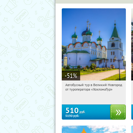
-51
%
Автобусный тур в Великий Новгород
07:53:16
Купили:
2
от туроператора «ХохломаТур»
Сенная площадь
510
руб.
5190
руб.