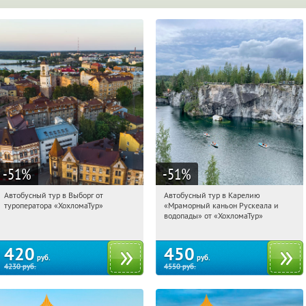
-51
%
-51
%
Автобусный тур в Выборг от
Автобусный тур в Карелию
07:53:16
Купили:
9
07:53:16
Купили:
24
туроператора «ХохломаТур»
«Мраморный каньон Рускеала и
Сенная площадь
Сенная площадь
водопады» от «ХохломаТур»
420
450
руб.
руб.
4230
руб.
4550
руб.