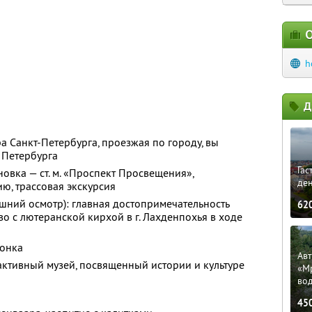
О
h
Д
а Санкт-Петербурга, проезжая по городу, вы
 Петербурга
Гас
овка — ст. м. «Проспект Просвещения»,
ден
ю, трассовая экскурсия
ешний осмотр): главная достопримечательность
62
о с лютеранской кирхой в г. Лахденпохья в ходе
Сонка
Ав
активный музей, посвященный истории и культуре
«М
во
45