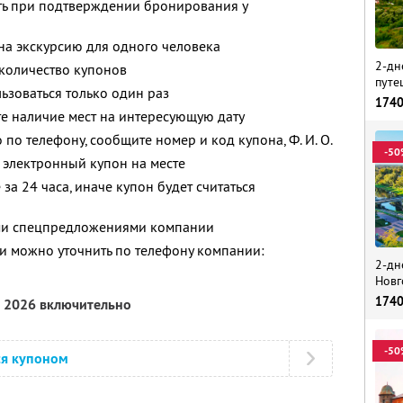
ть при подтверждении бронирования у
 на экскурсию для одного человека
2-дн
количество купонов
путе
зоваться только один раз
174
е наличие мест на интересующую дату
 по телефону, сообщите номер и код купона, Ф. И. О.
-50
 электронный купон на месте
за 24 часа, иначе купон будет считаться
ими спецпредложениями компании
 можно уточнить по телефону компании:
2-дн
Новг
174
я 2026 включительно
-50
ся купоном