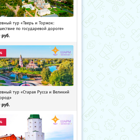
евный тур «Тверь и Торжок:
шествие по государевой дороге»
0
руб.
%
евный тур «Старая Русса и Великий
ород»
0
руб.
%